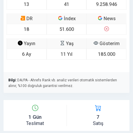
13
41
9.258.946
DR
İndex
News
18
51.600
Yayın
Yaş
Gösterim
6 Ay
11 Yıl
185.000
Bilgi:
DA/PA - Ahrefs Rank vb. analiz verileri otomatik sistemlerden
alınır, %100 doğruluk garantisi verilmez.
1 Gün
7
Teslimat
Satış