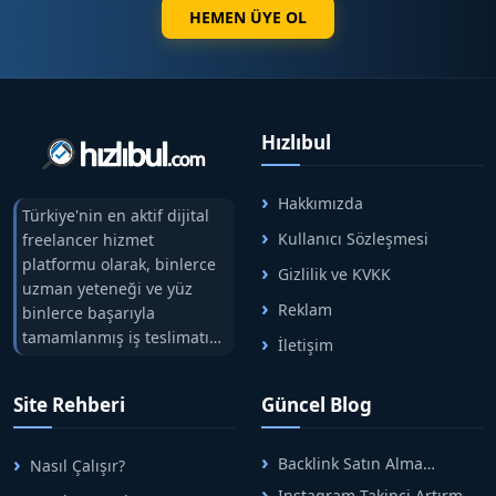
HEMEN ÜYE OL
Hızlıbul
Hakkımızda
Türkiye'nin en aktif dijital
Kullanıcı Sözleşmesi
freelancer hizmet
platformu olarak, binlerce
Gizlilik ve KVKK
uzman yeteneği ve yüz
Reklam
binlerce başarıyla
tamamlanmış iş teslimatını
İletişim
tek çatıda buluşturuyoruz.
Hızlıbul, alıcı ve satıcı
Site Rehberi
Güncel Blog
arasındaki süreci risksiz
alışveriş sistemi ile koruyan
ticaretin güvenli
Backlink Satın Alma
Nasıl Çalışır?
adreslerinden birisidir.
Rehberi: Güvenli SEO İçin
Instagram Takipçi Artırma