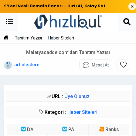
×
⚡ Yeni Nesil Domain Pazarı – Hızlı Al, Kolay Sat
Tanıtım Yazısı
Haber Siteleri
Malatyacadde.com'dan Tanıtım Yazısı
articlestore
Mesaj At
URL :
Üye Olunuz
Kategori :
Haber Siteleri
DA
PA
Ranks