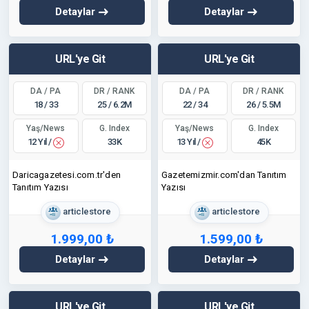
Detaylar
Detaylar
URL'ye Git
URL'ye Git
DA / PA
DR / RANK
DA / PA
DR / RANK
18 / 33
25 / 6.2M
22 / 34
26 / 5.5M
Yaş/News
Yaş/News
G. Index
G. Index
12 Yıl /
13 Yıl /
33K
45K
Daricagazetesi.com.tr'den
Gazetemizmir.com'dan Tanıtım
Tanıtım Yazısı
Yazısı
articlestore
articlestore
1.999,00 ₺
1.599,00 ₺
Detaylar
Detaylar
URL'ye Git
URL'ye Git