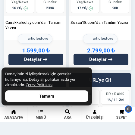
Yaş/News
Yaş/News
G. Index
G. Index
26 Yıl /
17 Yıl /
239K
28K
Canakkaleolay.com'dan Tanıtım
Sozcu18.com'dan Tanıtım Yazısı
Yazısı
articlestore
articlestore
1.599,00 ₺
2.799,00 ₺
Detaylar
Detaylar
Deneyiminizi iyileştirmek için çerezler
kullanıyoruz. Detaylar politikamızda yer
URL'ye Git
URL'ye Git
almaktadır.
Çerez Politikası
DA / PA
DR / RANK
DA / PA
DR / RANK
Tamam
12 / 29
11 / 15.8M
32 / 41
16 / 11.2M
0
Yaş/News
Yaş/News
G. Index
G. Index
5 Yıl /
23 Yıl /
0
3K
ANASAYFA
MENÜ
ARA
ÜYE GIRIŞI
SEPET
İdrak34.com'dan Tanıtım Yazısı
Gursesgazetesi.com'dan Tanıtım