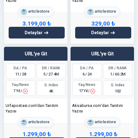
Yazısı
Yazısı
articlestore
articlestore
3.199,00 ₺
329,00 ₺
Detaylar
Detaylar
URL'ye Git
URL'ye Git
DA / PA
DR / RANK
DA / PA
DR / RANK
11 / 28
5 / 27.4M
6 / 24
1 / 60.2M
Yaş/News
Yaş/News
G. Index
G. Index
7 Yıl /
17 Yıl /
4K
102
Urfapostasi.com'dan Tanıtım
Aksabursa.com'dan Tanıtım
Yazısı
Yazısı
articlestore
articlestore
1.299,00 ₺
1.299,00 ₺