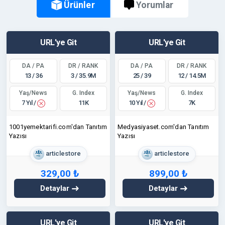
Ürünler
Yorumlar
URL'ye Git
URL'ye Git
DA / PA
DR / RANK
DA / PA
DR / RANK
13 / 36
3 / 35.9M
25 / 39
12 / 14.5M
Yaş/News
Yaş/News
G. Index
G. Index
7 Yıl /
10 Yıl /
11K
7K
1001yemektarifi.com'dan Tanıtım
Medyasiyaset.com'dan Tanıtım
Yazısı
Yazısı
articlestore
articlestore
329,00 ₺
899,00 ₺
Detaylar
Detaylar
URL'ye Git
URL'ye Git