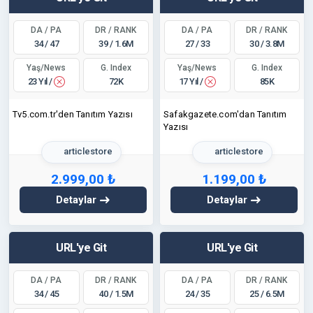
DA / PA
DR / RANK
DA / PA
DR / RANK
34 / 47
39 / 1.6M
27 / 33
30 / 3.8M
Yaş/News
Yaş/News
G. Index
G. Index
23 Yıl /
17 Yıl /
72K
85K
Tv5.com.tr'den Tanıtım Yazısı
Safakgazete.com'dan Tanıtım
Yazısı
articlestore
articlestore
2.999,00 ₺
1.199,00 ₺
Detaylar
Detaylar
URL'ye Git
URL'ye Git
DA / PA
DR / RANK
DA / PA
DR / RANK
34 / 45
40 / 1.5M
24 / 35
25 / 6.5M