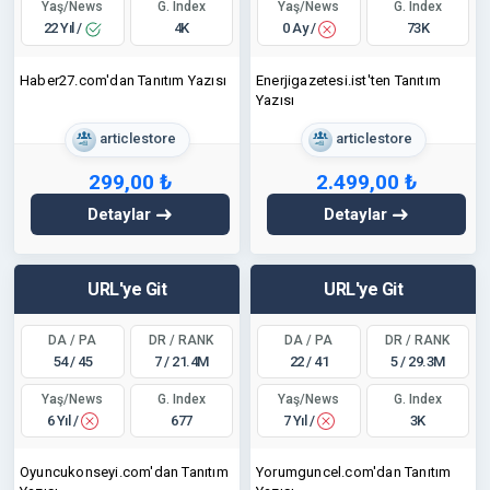
Yaş/News
Yaş/News
G. Index
G. Index
22 Yıl /
0 Ay /
4K
73K
Haber27.com'dan Tanıtım Yazısı
Enerjigazetesi.ist'ten Tanıtım
Yazısı
articlestore
articlestore
299,00 ₺
2.499,00 ₺
Detaylar
Detaylar
URL'ye Git
URL'ye Git
DA / PA
DR / RANK
DA / PA
DR / RANK
54 / 45
7 / 21.4M
22 / 41
5 / 29.3M
Yaş/News
Yaş/News
G. Index
G. Index
6 Yıl /
7 Yıl /
677
3K
Oyuncukonseyi.com'dan Tanıtım
Yorumguncel.com'dan Tanıtım