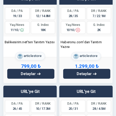
DA / PA
DR / RANK
DA / PA
DR / RANK
19 / 33
12 / 14.8M
28 / 35
7 / 22.1M
Yaş/News
Yaş/News
G. Index
G. Index
11 Yıl /
10 Yıl /
18K
2K
Balikesirim.net'ten Tanıtım Yazısı
Haberonu.com'dan Tanıtım
Yazısı
articlestore
articlestore
799,00 ₺
1.299,00 ₺
Detaylar
Detaylar
URL'ye Git
URL'ye Git
DA / PA
DR / RANK
DA / PA
DR / RANK
26 / 45
10 / 17.3M
20 / 31
28 / 4.5M