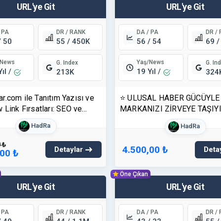
URL'ye Git
URL'ye Git
 PA
DR / RANK
DA / PA
DR /
/ 50
55 / 450K
56 / 54
69 /
/News
Yaş/News
G. Index
G. In
Yıl /
19 Yıl /
213K
324
.com ile Tanıtım Yazısı ve
⭐ ULUSAL HABER GÜCÜYLE
 Link Fırsatları: SEO ve
MARKANIZI ZİRVEYE TAŞIY
cünüzü Artırın!
HadRa
HadRa
 ₺
4.500,00 ₺
Detaylar
Deta
,00 ₺
Öne Çıkan
URL'ye Git
URL'ye Git
 PA
DR / RANK
DA / PA
DR /