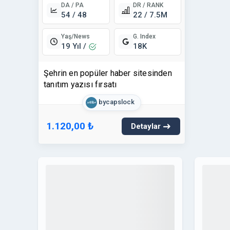
DA / PA
DR / RANK
DA /
54 / 48
22 / 7.5M
43 
Yaş/News
Yaş
G. Index
19 Yıl /
10 
18K
Şehrin en popüler haber sitesinden
Kaliteli
tanıtım yazısı fırsatı
yazısı
bycapslock
3.000,00
1.120,00 ₺
Detaylar
1.500
URL'ye Git
DA / PA
DR / RANK
DA /
29 / 40
18 / 9.3M
29 
Yaş/News
Yaş
G. Index