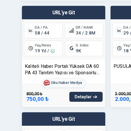
URL'ye Git
DA / PA
DR / RANK
DA /
58 / 44
34 / 2.8M
29 
Yaş/News
Yaş
G. Index
19 Yıl /
18 
9K
Kaliteli Haber Portalı Yüksek DA 60
PUSULA
PA 43 Tanıtım Yazısı ve Sponsorlu
İçerik Okuhaber.com
Oku Haber Medya
800,00 ₺
3.000,00
Detaylar
750,00 ₺
2.000
URL'ye Git