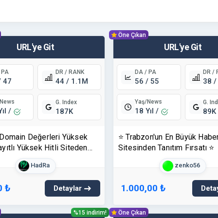
Öne Çıkan
URL'ye Git
URL'ye Git
 PA
DR / RANK
DA / PA
DR /
/ 47
44 / 1.1M
56 / 55
38 /
/News
Yaş/News
G. Index
G. In
Yıl /
18 Yıl /
187K
89K
Domain Değerleri Yüksek
⭐ Trabzon'un En Büyük Habe
ıtlı Yüksek Hitli Siteden
Sitesinden Tanıtım Fırsatı ⭐
Yazısı
HadRa
zenko56
0 ₺
1.000,00 ₺
Detaylar
Deta
%15 indirim!
Öne Çıkan