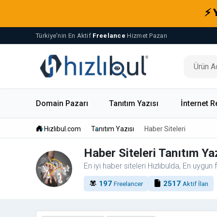
⚡ 
Türkiye'nin En Aktif
Freelance
Hizmet Pazarı
Domain Pazarı
Tanıtım Yazısı
İnternet R
Hızlıbul.com
Tanıtım Yazısı
Haber Siteleri
Haber Siteleri Tanıtım Ya
En iyi haber siteleri Hızlıbulda, En uygun f
197
2517
Freelancer
Aktif İlan