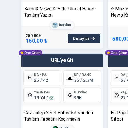
Kamu3 News Kayıtlı -Ulusal Haber-
⭐ Moz v
Tanıtım Yazısı
News Kay
Tanıtım 
bardas
https:/
250,00 ₺
580,0
Detaylar
150,00 ₺
Öne Çıkan
Öne Çıkan
URL'ye Git
DA / PA
DR / RANK
DA /
25 / 42
35 / 2.3M
63 
Yaş/News
Yaş
G. Index
19 Yıl /
27 
99K
Gaziantep Yerel Haber Sitesinden
En Popül
Tanıtım Fırsatını Kaçırmayın
Sitesi