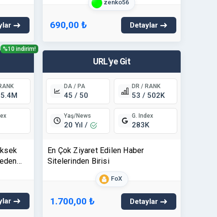
zenko56
690,00 ₺
ylar
Detaylar
%10 indirim!
URL'ye Git
 RANK
DA / PA
DR / RANK
 5.4M
45 / 50
53 / 502K
Yaş/News
dex
G. Index
20 Yıl /
283K
üksek
En Çok Ziyaret Edilen Haber
teden
Sitelerinden Birisi
FoX
com !
1.700,00 ₺
ylar
Detaylar