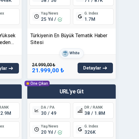
 448K
58 / 56
71 / 87K
Yaş/News
dex
G. Index
25 Yıl /
1.7M
 Yüksek
Türkiyenin En Büyük Tematik Haber
teden
Sitesi
White
 ⭐
24.999,00 ₺
Detaylar
ylar
21.999,00 ₺
Öne Çıkan
URL'ye Git
 RANK
DA / PA
DR / RANK
 2.9M
30 / 49
38 / 1.8M
Yaş/News
dex
G. Index
20 Yıl /
326K