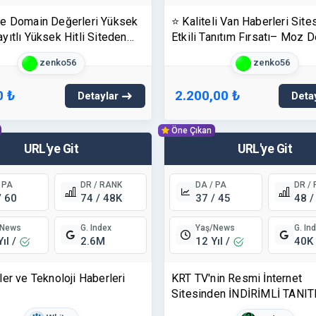
e Domain Değerleri Yüksek
⭐ Kaliteli Van Haberleri Site
ıtlı Yüksek Hitli Siteden
Etkili Tanıtım Fırsatı– Moz D
Yazısı -
Yüksek Etkili PR Çalışması 
zenko56
zenko56
/www.vanolay.com ! ⭐
0 ₺
2.200,00 ₺
Detaylar
Deta
Öne Çıkan
URL'ye Git
URL'ye Git
 PA
DR / RANK
DA / PA
DR /
/ 60
74 / 48K
37 / 45
48 /
/News
Yaş/News
G. Index
G. In
Yıl /
12 Yıl /
2.6M
40K
er ve Teknoloji Haberleri
KRT TV'nin Resmi İnternet
Sitesinden İNDİRİMLİ TANI
FIRSATI