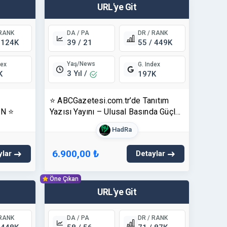
URL'ye Git
 RANK
DA / PA
DR / RANK
 124K
39 / 21
55 / 449K
Yaş/News
dex
G. Index
3 Yıl /
K
197K
⭐ ABCGazetesi.com.tr’de Tanıtım
IN ⭐
Yazısı Yayını – Ulusal Basında Güçlü
ve Etkili Dijital Görünürlük ⭐
HadRa
6.900,00 ₺
ylar
Detaylar
Öne Çıkan
URL'ye Git
 RANK
DA / PA
DR / RANK