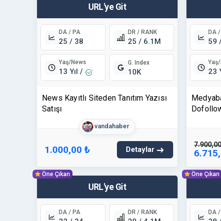
URL'ye Git
DA / PA
DR / RANK
DA /
25 / 38
25 / 6.1M
59 
Yaş/News
Yaş
G. Index
13 Yıl /
23 
10K
News Kayıtlı Siteden Tanıtım Yazısı
Medyabar
Satışı
Dofollow
Marka Gü
vandahaber
7.900,00
1.000,00 ₺
Detaylar
6.715
Öne Çıkan
Öne Çıkan
URL'ye Git
DA / PA
DR / RANK
DA /