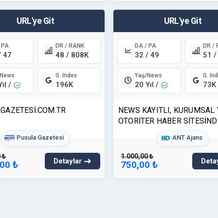
URL'ye Git
URL'ye Git
 PA
DR / RANK
DA / PA
DR /
/ 47
48 / 808K
32 / 49
51 /
/News
Yaş/News
G. Index
G. In
Yıl /
20 Yıl /
196K
73K
GAZETESİ.COM.TR
NEWS KAYITLI, KURUMSAL 
OTORİTER HABER SİTESİND
MAKALE YAYINI
Pusula Gazetesi
ANT Ajans
 ₺
1.000,00 ₺
Detaylar
Deta
,00 ₺
750,00 ₺
URL'ye Git
URL'ye Git