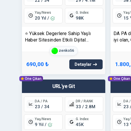
22 / 34
29 / 4.1M
38 
Yaş/News
Yaş
G. Index
20 Yıl /
15 
98K
⭐ Yüksek Degerlere Sahip Yaşlı
DA PA d
Haber Sitesinden Etkili Dijital
iyi olan
Görünürlük - Haberexpres.com.tr ⭐
TANITI
zenko56
hedefha
690,00 ₺
1.800
Detaylar
Öne Çıkan
Öne Çıkan
URL'ye Git
DA / PA
DR / RANK
DA /
23 / 34
33 / 2.8M
23 
Yaş/News
Yaş
G. Index
9 Yıl /
13 
45K