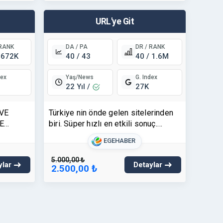
URL'ye Git
 RANK
DA / PA
DR / RANK
 672K
40 / 43
40 / 1.6M
Yaş/News
dex
G. Index
22 Yıl /
27K
VE
Türkiye nin önde gelen sitelerinden
E
biri. Süper hızlı en etkili sonuç.
HızlıBul a özel Fırsat!
EGEHABER
5.000,00 ₺
ylar
Detaylar
2.500,00 ₺
%10 indirim!
URL'ye Git