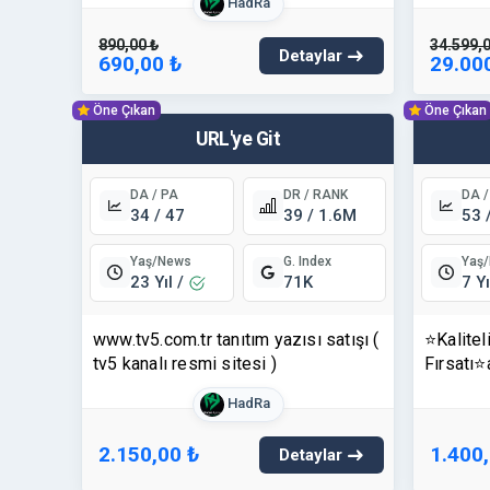
HadRa
890,00 ₺
34.599,0
Detaylar
690,00 ₺
29.00
Öne Çıkan
Öne Çıkan
URL'ye Git
DA / PA
DR / RANK
DA /
34 / 47
39 / 1.6M
53 
Yaş/News
Yaş
G. Index
23 Yıl /
7 Yı
71K
www.tv5.com.tr tanıtım yazısı satışı (
⭐Kalitel
tv5 kanalı resmi sitesi )
Fırsatı
HadRa
2.150,00 ₺
1.400
Detaylar