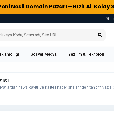
Yeni Nesil Domain Pazarı – Hızlı Al, Kolay 
Bl
eklamcılığı
Sosyal Medya
Yazılım & Teknoloji
zısı
iyatlardan news kayıtlı ve kaliteli haber sitelerinden tanıtım yazısı sa