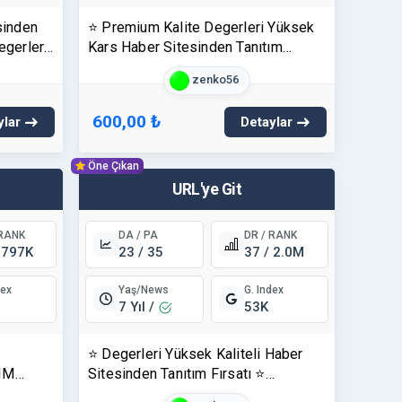
sinden
⭐ Premium Kalite Degerleri Yüksek
egerleri
Kars Haber Sitesinden Tanıtım
⭐
Fırsatı ⭐ Karsmanset.com
zenko56
600,00 ₺
ylar
Detaylar
Öne Çıkan
URL'ye Git
 RANK
DA / PA
DR / RANK
 797K
23 / 35
37 / 2.0M
Yaş/News
dex
G. Index
7 Yıl /
53K
⭐ Degerleri Yüksek Kaliteli Haber
TIM
Sitesinden Tanıtım Fırsatı ⭐
Habereguven.com