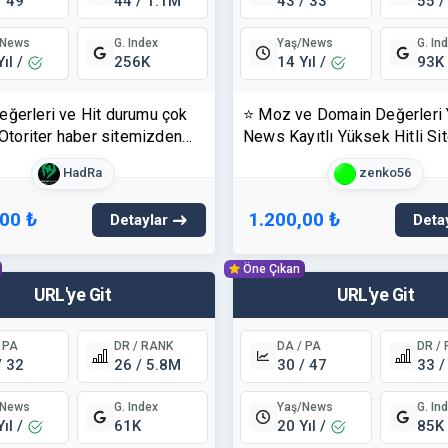
/ 49
44 / 1.1M
43 / 33
55 /
/News
Yaş/News
G. Index
G. In
Yıl /
14 Yıl /
256K
93K
eğerleri ve Hit durumu çok
⭐ Moz ve Domain Değerleri
, Otoriter haber sitemizden
News Kayıtlı Yüksek Hitli Si
M KAMPANYA -
Tanıtım Yazısı -
HadRa
zenko56
lk.com
https://www.yenicagri.com !
,00 ₺
1.200,00 ₺
Detaylar
Deta
Öne Çıkan
URL'ye Git
URL'ye Git
 PA
DR / RANK
DA / PA
DR /
/ 32
26 / 5.8M
30 / 47
33 /
/News
Yaş/News
G. Index
G. In
Yıl /
20 Yıl /
61K
85K