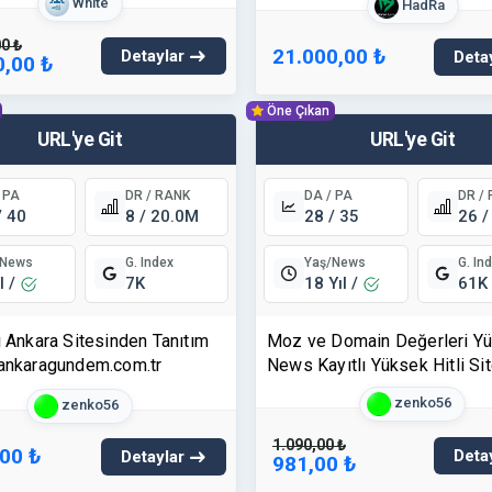
White
HadRa
0 ₺
21.000,00 ₺
Detaylar
Deta
0,00 ₺
Öne Çıkan
URL'ye Git
URL'ye Git
 PA
DR / RANK
DA / PA
DR /
/ 40
8 / 20.0M
28 / 35
26 /
/News
Yaş/News
G. Index
G. In
l /
18 Yıl /
7K
61K
i Ankara Sitesinden Tanıtım
Moz ve Domain Değerleri Y
⭐ankaragundem.com.tr
News Kayıtlı Yüksek Hitli Si
Tanıtım Yazısı -
zenko56
zenko56
https://www.hakkarihabertv.
1.090,00 ₺
,00 ₺
Deta
Detaylar
981,00 ₺