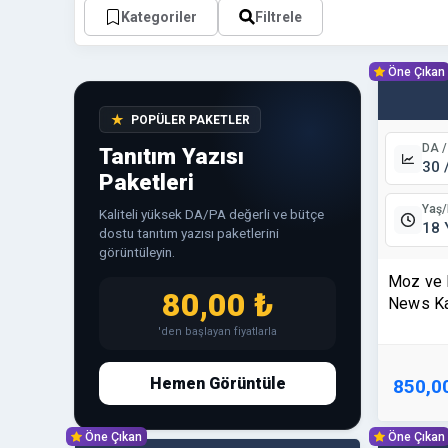
Kategoriler
Filtrele
Öne Çıkan
★
POPÜLER PAKETLER
DA /
Tanıtım Yazısı
30 
Paketleri
Yaş
Kaliteli yüksek DA/PA değerli ve bütçe
18 
dostu tanıtım yazısı paketlerini
görüntüleyin.
Moz ve 
80,00 ₺
News Kay
Tanıtım 
'den başlayan fiyatlarla
Hemen Görüntüle
850,0
Öne Çıkan
Öne Çıkan