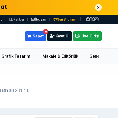
Sat
×
og
Rehber
İletişim
Geri Bildirim
0
Sepet
Kayıt Ol
Üye Girişi
Grafik Tasarım
Makale & Editörlük
Genel
tın alabilirsiniz.