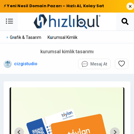
×
⚡ Yeni Nesil Domain Pazarı – Hızlı Al, Kolay Sat
Grafik & Tasarım
Kurumsal Kimlik
kurumsal kimlik tasarımı
cizgistudio
Mesaj At