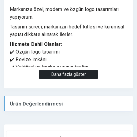
Markanıza özel, modern ve özgün logo tasarımları
yapıyorum.
Tasarım süreci, markanızın hedef kitlesi ve kurumsal
yapısı dikkate alınarak ilerler.
Hizmete Dahil Olanlar:
✔️ Özgün logo tasarımı
✔️ Revize imkânı
✔️ Vektörel ve baskıya uygun teslim
✔️ AI, PDF, JPG formatları
Daha fazla göster
Teslim süresi ve detaylar, proje kapsamına göre
netleştirilir.
Ürün Değerlendirmesi