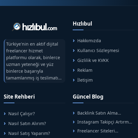
Hızlıbul
Hakkımızda
Türkiye'nin en aktif dijital
Kullanıcı Sözleşmesi
freelancer hizmet
platformu olarak, binlerce
Gizlilik ve KVKK
uzman yeteneği ve yüz
Reklam
binlerce başarıyla
tamamlanmış iş teslimatını
İletişim
tek çatıda buluşturuyoruz.
Hızlıbul, alıcı ve satıcı
Site Rehberi
Güncel Blog
arasındaki süreci risksiz
alışveriş sistemi ile koruyan
ticaretin güvenli
Backlink Satın Alma
Nasıl Çalışır?
adreslerinden birisidir.
Rehberi: Güvenli SEO İçin
Instagram Takipçi Artırma
Nasıl Satın Alırım?
Doğru Adımlar
Yöntemleri: Organik Büyüme
Freelancer Siteleri
Nasıl Satış Yaparım?
Rehberi
Arasında Doğru Seçim Nasıl