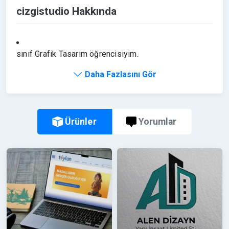
cizgistudio Hakkında
sınıf Grafik Tasarım öğrencisiyim.
Logo, afiş, broşür, katalog, kurumsal kimlik, dergi, web
Daha Fazlasını Gör
arayüz, mobil arayüz tasarımları ve sosyal medya
tasarımları üzerine çalışıyorum.
Tasarımlarımda modern, sade ve okunaklı bir
Ürünler
yaklaşım benimsiyorum.
Yorumlar
Marka kimliğine uygun, özgün ve işlevsel çözümler
üretmeye önem veririm.
Teslimler baskı ve dijital kullanıma uygun şekilde
hazırlanır.
Revize sürecinde müşteri memnuniyetini öncelik
alırım.
✔️ Özgün tasarım