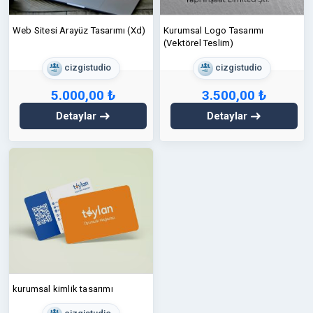
✔️ Revize imkânı
✔️ AI, PDF, JPG formatlarında teslim
Web Sitesi Arayüz Tasarımı (Xd)
Kurumsal Logo Tasarımı
(Vektörel Teslim)
cizgistudio
cizgistudio
5.000,00 ₺
3.500,00 ₺
Detaylar
Detaylar
kurumsal kimlik tasarımı