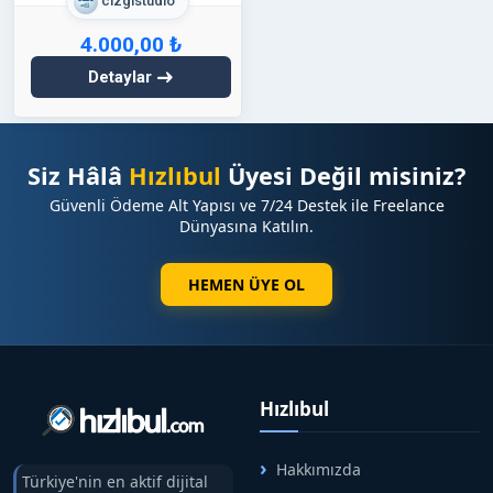
cizgistudio
4.000,00 ₺
Detaylar
Siz Hâlâ
Hızlıbul
Üyesi Değil misiniz?
Güvenli Ödeme Alt Yapısı ve 7/24 Destek ile Freelance
Dünyasına Katılın.
HEMEN ÜYE OL
Hızlıbul
Hakkımızda
Türkiye'nin en aktif dijital