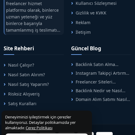
Kullanıcı Sözleşmesi
freelancer hizmet
platformu olarak, binlerce
Gizlilik ve KVKK
uzman yeteneği ve yüz
Reklam
binlerce başarıyla
tamamlanmış iş teslimatını
İletişim
tek çatıda buluşturuyoruz.
Hızlıbul, alıcı ve satıcı
Site Rehberi
Güncel Blog
arasındaki süreci risksiz
alışveriş sistemi ile koruyan
ticaretin güvenli
Backlink Satın Alma
Nasıl Çalışır?
adreslerinden birisidir.
Rehberi: Güvenli SEO İçin
Instagram Takipçi Artırma
Nasıl Satın Alırım?
Doğru Adımlar
Yöntemleri: Organik Büyüme
Freelancer Siteleri
Nasıl Satış Yaparım?
Rehberi
Arasında Doğru Seçim Nasıl
Backlink Nedir ve Nasıl
Yapılır
Risksiz Alışveriş
Alınır? Etkili Yöntemler
Domain Alım Satımı Nasıl
Satış Kuralları
Yapılır? Adım Adım Güncel
Rehber
Deneyiminizi iyileştirmek için çerezler
kullanıyoruz. Detaylar politikamızda yer
almaktadır.
Çerez Politikası