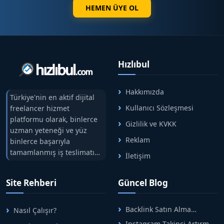
HEMEN ÜYE OL
Hızlıbul
Hakkımızda
Türkiye'nin en aktif dijital
Kullanıcı Sözleşmesi
freelancer hizmet
platformu olarak, binlerce
Gizlilik ve KVKK
uzman yeteneği ve yüz
Reklam
binlerce başarıyla
tamamlanmış iş teslimatını
İletişim
tek çatıda buluşturuyoruz.
Hızlıbul, alıcı ve satıcı
Site Rehberi
Güncel Blog
arasındaki süreci risksiz
alışveriş sistemi ile koruyan
ticaretin güvenli
Backlink Satın Alma
Nasıl Çalışır?
adreslerinden birisidir.
Rehberi: Güvenli SEO İçin
Instagram Takipçi Artırma