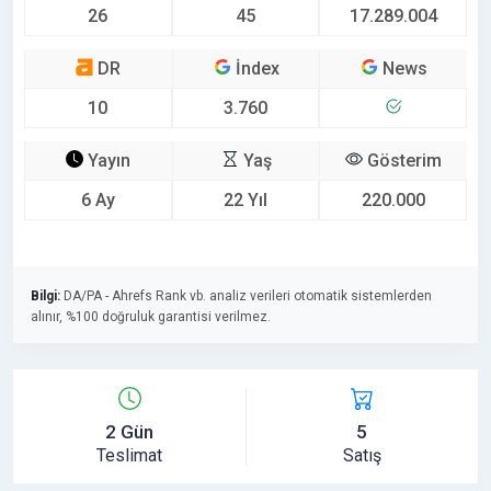
26
45
17.289.004
DR
İndex
News
10
3.760
Yayın
Yaş
Gösterim
6 Ay
22 Yıl
220.000
Bilgi:
DA/PA - Ahrefs Rank vb. analiz verileri otomatik sistemlerden
alınır, %100 doğruluk garantisi verilmez.
2 Gün
5
Teslimat
Satış