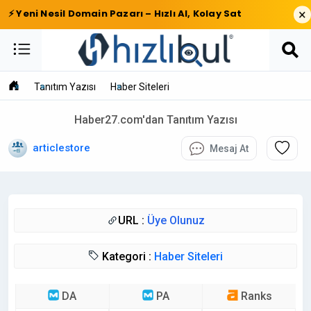
×
⚡ Yeni Nesil Domain Pazarı – Hızlı Al, Kolay Sat
Tanıtım Yazısı
Haber Siteleri
Haber27.com'dan Tanıtım Yazısı
articlestore
Mesaj At
URL :
Üye Olunuz
Kategori :
Haber Siteleri
DA
PA
Ranks