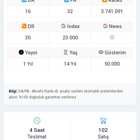
DA
PA
Ranks
16
32
3.741.091
DR
İndex
News
30
23.000
Yayın
Yaş
Gösterim
1 Yıl
14 Yıl
50.000
Bilgi:
DA/PA - Ahrefs Rank vb. analiz verileri otomatik sistemlerden
alınır, %100 doğruluk garantisi verilmez.
4 Saat
102
Teslimat
Satış