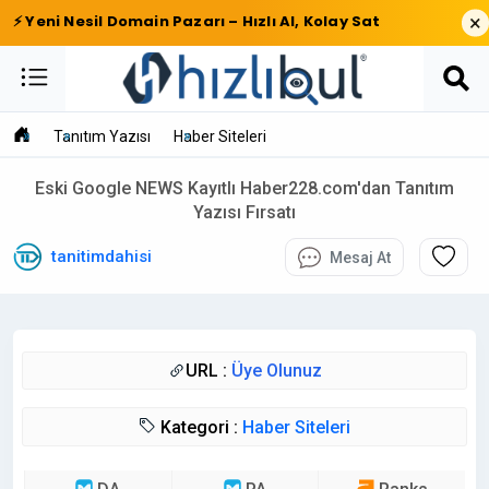
×
⚡ Yeni Nesil Domain Pazarı – Hızlı Al, Kolay Sat
Tanıtım Yazısı
Haber Siteleri
Eski Google NEWS Kayıtlı Haber228.com'dan Tanıtım
Yazısı Fırsatı
tanitimdahisi
Mesaj At
URL :
Üye Olunuz
Kategori :
Haber Siteleri