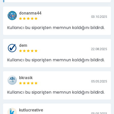
Marka bilinirliğinizi arttırır.
donanma44
Sitenizin arama sonuçlarında daha üst sıralarda
03.10.2025
çıkmasına katkı sağlar.
Kullanıcı bu siparişten memnun kaldığını bildirdi.
Sitenizin index hızının artmasına yardımcı olur.
dem
22.08.2025
ÖNEMLİ NOTLAR;
Kullanıcı bu siparişten memnun kaldığını bildirdi.
Tanıtım yazısı
min. 250
max. 3 adet
ve
içermelidir.
makaleniz
kelime
link çıkışı
bkrasik
olarak yapılmaktadır. (Talebiniz
05.05.2025
Link
dofollow
doğrultusunda nofollow olarak da
çıkışları
Kullanıcı bu siparişten memnun kaldığını bildirdi.
yapabiliriz.)
Yasalara ve etik kurallara aykırı içeriği olan yazılar
yayınlanmayacaktır.
kutlucreative
03.05.2025