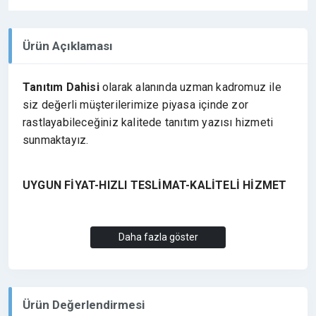
Ürün Açıklaması
Tanıtım Dahisi
olarak alanında uzman kadromuz ile
siz değerli müşterilerimize piyasa içinde zor
rastlayabileceğiniz kalitede tanıtım yazısı hizmeti
sunmaktayız.
UYGUN FİYAT-HIZLI TESLİMAT-KALİTELİ HİZMET
Tanıtım Yazısının Faydaları;
Daha fazla göster
Ürününüzü, işletmenizi veya web sitenizi tanıtan
yazılar yayınlayarak adınızı geniş kitlelere
duyurmanızı sağlar.
Ürün Değerlendirmesi