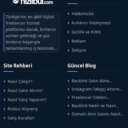
Hakkımızda
Türkiye'nin en aktif dijital
Kullanıcı Sözleşmesi
freelancer hizmet
platformu olarak, binlerce
Gizlilik ve KVKK
uzman yeteneği ve yüz
Reklam
binlerce başarıyla
tamamlanmış iş teslimatını
İletişim
tek çatıda buluşturuyoruz.
Hızlıbul, alıcı ve satıcı
Site Rehberi
Güncel Blog
arasındaki süreci risksiz
alışveriş sistemi ile koruyan
ticaretin güvenli
Backlink Satın Alma
Nasıl Çalışır?
adreslerinden birisidir.
Rehberi: Güvenli SEO İçin
Instagram Takipçi Artırma
Nasıl Satın Alırım?
Doğru Adımlar
Yöntemleri: Organik Büyüme
Freelancer Siteleri
Nasıl Satış Yaparım?
Rehberi
Arasında Doğru Seçim Nasıl
Backlink Nedir ve Nasıl
Yapılır
Risksiz Alışveriş
Alınır? Etkili Yöntemler
Domain Alım Satımı Nasıl
Satış Kuralları
Yapılır? Adım Adım Güncel
Rehber