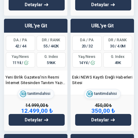
Detaylar
Detaylar
URL'ye Git
URL'ye Git
DA / PA
DR / RANK
DA / PA
DR / RANK
42 / 44
55 / 442K
20 / 32
30 / 4.0M
Yaş/News
Yaş/News
G. Index
G. Index
11 Yıl /
14 Yıl /
596K
49K
Yeni Birlik Gazetesi'nin Resmi
Eski NEWS Kayıtlı Ereğli Haberleri
İnternet Sitesinden Tanıtım Yazısı
Sitesi
Fırsatı
tanitimdahisi
tanitimdahisi
14.999,00 ₺
450,00 ₺
12.499,00 ₺
350,00 ₺
Detaylar
Detaylar