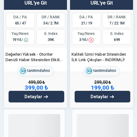
URL'ye Git
URL'ye Git
DA / PA
DR / RANK
DA / PA
DR / RANK
65 / 47
34 / 2.7M
21 / 19
7 / 22.1M
Yaş/News
Yaş/News
G. Index
G. Index
19 Yıl /
3 Yıl /
39K
699
Değerleri Yüksek - Otoriter
Kaliteli İzmir Haber Sitesinden
Denizli Haber Sitesinden Etkili
İLK Link Çıkışları - İNDİRİMLİ!
Tanıtım Yazısı
tanitimdahisi
tanitimdahisi
499,00 ₺
299,00 ₺
399,00 ₺
199,00 ₺
Detaylar
Detaylar
URL'ye Git
URL'ye Git
DA / PA
DR / RANK
DA / PA
DR / RANK