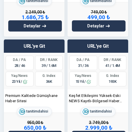
tanitimdahisi
tanitimdahisi
2.249,00 ₺
749,00 ₺
1.686,75 ₺
499,00 ₺
Detaylar
Detaylar
URL'ye Git
URL'ye Git
DA / PA
DR / RANK
DA / PA
DR / RANK
28 / 46
39 / 1.6M
31 / 36
41 / 1.4M
Yaş/News
Yaş/News
G. Index
G. Index
23 Yıl /
15 Yıl /
36K
193K
Premium Kalitede Gümüşhane
Keşfet Etkileşimi Yüksek-Eski
Haber Sitesi
NEWS Kayıtlı-Bölgesel Haber
Sitesinden İLK Link Çıkışları!
tanitimdahisi
tanitimdahisi
950,00 ₺
3.749,00 ₺
650,00 ₺
2.999,00 ₺