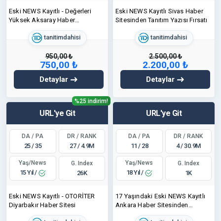
Eski NEWS Kayıtlı - Değerleri
Eski NEWS Kayıtlı Sivas Haber
Yüksek Aksaray Haber
Sitesinden Tanıtım Yazısı Fırsatı
Sitesinden Tanıtım Fırsatı
tanitimdahisi
tanitimdahisi
950,00 ₺
2.500,00 ₺
750,00 ₺
2.200,00 ₺
Detaylar
Detaylar
%25 indirim!
URL'ye Git
URL'ye Git
DA / PA
DR / RANK
DA / PA
DR / RANK
25 / 35
27 / 4.9M
11 / 28
4 / 30.9M
Yaş/News
Yaş/News
G. Index
G. Index
15 Yıl /
18 Yıl /
26K
1K
Eski NEWS Kayıtlı - OTORİTER
17 Yaşındaki Eski NEWS Kayıtlı
Diyarbakır Haber Sitesi
Ankara Haber Sitesinden
Kampanyalı Fırsat