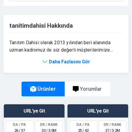
tanitimdahisi Hakkında
Tanıtım Dahisi olarak 2013 yılından beri alanında
uzman kadromuz ile siz değerli müşterilerimize
piyasa içinde zor rastlayabileceğiniz kalitede tanıtım
Daha Fazlasını Gör
yazısı hizmeti sunmaktayız.
Ürünler
Yorumlar
URL'ye Git
URL'ye Git
DA / PA
DR / RANK
DA / PA
DR / RANK
26 / 37
33 / 3.0M
25 / 42
27 / 5.2M