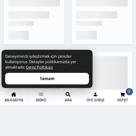
Google NEWS Kayıtlı Eskişehir
Google NEWS Kayıtlı, Değerleri
Haber Sitesinden Tanıtım Yazısı
Yüksek Teknoloji Haber
Fırsatı
Sitesinden FIRSAT KAMPANYA!
tanitimdahisi
tanitimdahisi
179,00 ₺
219,00 ₺
119,00 ₺
169,00 ₺
Detaylar
Detaylar
Deneyiminizi iyileştirmek için çerezler
kullanıyoruz. Detaylar politikamızda yer
almaktadır.
Çerez Politikası
URL'ye Git
URL'ye Git
Tamam
DA / PA
DR / RANK
DA / PA
DR / RANK
0
62 / 46
25 / 6.4M
30 / 48
36 / 2.3M
ANASAYFA
MENÜ
ARA
ÜYE GIRIŞI
SEPET
Yaş/News
Yaş/News
G. Index
G. Index
25 Yıl /
16 Yıl /
12K
82K
Premium Kalitede Bodrum Haber
Eski NEWS Kayıtlı-Değerleri
Sitesinden Tanıtım Yazısı Fırsatı
Yüksek Samsun Haber Sitesi