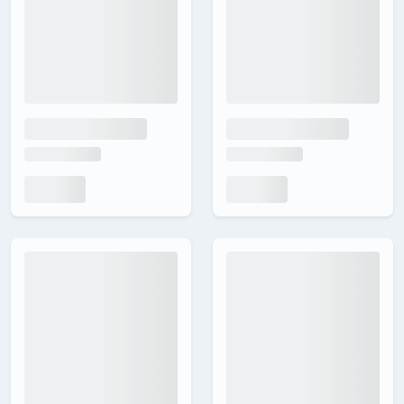
24 / 29
17 / 10.6M
24 / 46
21 / 7.9M
Yaş/News
Yaş/News
G. Index
G. Index
17 Yıl /
20 Yıl /
10K
27K
15 Yaşındaki, Eski NEWS Kayıtlı
OTORİTER ve Karaman'ın İlk
Muğla Haber Sitesinden Fırsat!
Haber Sitelerinden Olan Sitede
KAMPANYALI FIRSAT!
tanitimdahisi
tanitimdahisi
999,00 ₺
549,00 ₺
729,00 ₺
399,00 ₺
Detaylar
Detaylar
URL'ye Git
URL'ye Git
DA / PA
DR / RANK
DA / PA
DR / RANK
19 / 28
15 / 11.8M
40 / 23
0 / 0
Yaş/News
Yaş/News
G. Index
G. Index
7 Yıl /
4 Yıl /
2K
231