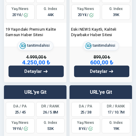
Yaş/News
Yaş/News
G. Index
G. Index
20 Yıl /
20 Yıl /
44K
39K
19 Yaşındaki Premium Kalite
Eski NEWS Kayıtlı, Kaliteli
Samsun Haber Sitesi
Diyarbakır Haber Sitesi
tanitimdahisi
tanitimdahisi
4.999,00 ₺
899,00 ₺
4.250,00 ₺
600,00 ₺
Detaylar
Detaylar
URL'ye Git
URL'ye Git
DA / PA
DR / RANK
DA / PA
DR / RANK
25 / 45
26 / 5.8M
25 / 38
17 / 10.7M
Yaş/News
Yaş/News
G. Index
G. Index
19 Yıl /
8 Yıl /
53K
19K