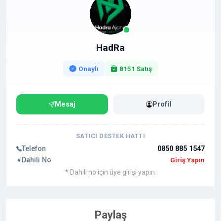
oluşturmak için:
⏬
https://www.hizlibul.com/profil/hadra/satislar/#satis
lar
HadRa
Onaylı
8151 Satış
Mesaj
Profil
SATICI DESTEK HATTI
Telefon
0850 885 1547
Dahili No
Giriş Yapın
* Dahili no için üye girişi yapın.
Paylaş