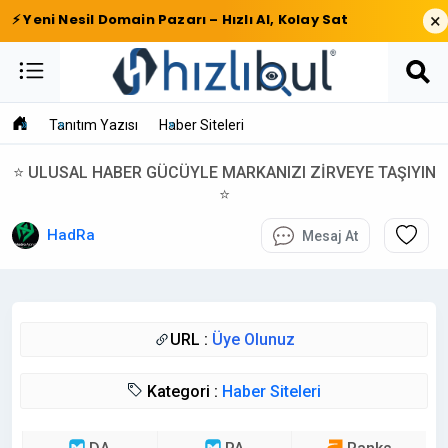
×
⚡ Yeni Nesil Domain Pazarı – Hızlı Al, Kolay Sat
Tanıtım Yazısı
Haber Siteleri
⭐ ULUSAL HABER GÜCÜYLE MARKANIZI ZİRVEYE TAŞIYIN
⭐
HadRa
Mesaj At
URL :
Üye Olunuz
Kategori :
Haber Siteleri