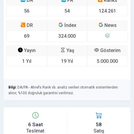
DA
PA
Ranks
56
54
124.261
DR
İndex
News
69
324.000
Yayın
Yaş
Gösterim
1 Yıl
19 Yıl
5.000.000
Bilgi:
DA/PA - Ahrefs Rank vb. analiz verileri otomatik sistemlerden
alınır, %100 doğruluk garantisi verilmez.
6 Saat
58
Teslimat
Satış