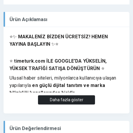
Ürün Açıklaması
⭐✨
MAKALENİZ BİZDEN ÜCRETSİZ! HEMEN
YAYINA BAŞLAYIN
✨⭐
⭐
timeturk.com İLE GOOGLE’DA YÜKSELİN,
YÜKSEK TRAFİĞİ SATIŞA DÖNÜŞTÜRÜN
⭐
Ulusal haber siteleri, milyonlarca kullanıcıya ulaşan
yapılarıyla
en güçlü dijital tanıtım ve marka
bilinirliği kanallarından biridir.
Daha fazla göster
Bu platformlarda yayınlanan içerikler, markaların
geniş
kitlelere ulaşmasını sağlarken aynı zamanda
güçlü bir otorite ve güven oluşturur.
Türkiye genelinde geniş okuyucu kitlesine hitap eden
Ürün Değerlendirmesi