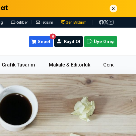
Sat
×
og
Rehber
İletişim
Geri Bildirim
0
Sepet
Kayıt Ol
Üye Girişi
Grafik Tasarım
Makale & Editörlük
Genel