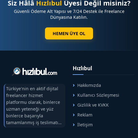
Siz Hâlâ
Hızlıbul
Üyesi Değil misiniz?
Güvenli Ödeme Alt Yapısı ve 7/24 Destek ile Freelance
Dünyasına Katılın.
HEMEN ÜYE OL
Hızlıbul
Hakkımızda
Türkiye'nin en aktif dijital
Kullanıcı Sözleşmesi
freelancer hizmet
platformu olarak, binlerce
Gizlilik ve KVKK
uzman yeteneği ve yüz
Reklam
binlerce başarıyla
tamamlanmış iş teslimatını
İletişim
tek çatıda buluşturuyoruz.
Hızlıbul, alıcı ve satıcı