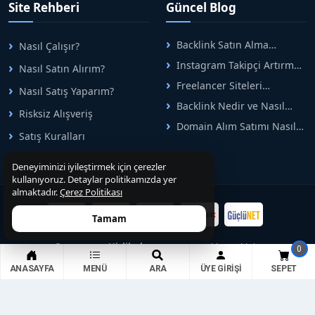
Site Rehberi
Güncel Blog
arasındaki süreci risksiz
alışveriş sistemi ile koruyan
ticaretin güvenli
Backlink Satın Alma
Nasıl Çalışır?
adreslerinden birisidir.
Rehberi: Güvenli SEO İçin
Instagram Takipçi Artırma
Nasıl Satın Alırım?
Doğru Adımlar
Yöntemleri: Organik Büyüme
Freelancer Siteleri
Nasıl Satış Yaparım?
Rehberi
Arasında Doğru Seçim Nasıl
Backlink Nedir ve Nasıl
Yapılır
Risksiz Alışveriş
Alınır? Etkili Yöntemler
Domain Alım Satımı Nasıl
Satış Kuralları
Yapılır? Adım Adım Güncel
Rehber
Deneyiminizi iyileştirmek için çerezler
kullanıyoruz. Detaylar politikamızda yer
almaktadır.
Çerez Politikası
Tamam
© 2015-2026
Hizlibul.com
— Tüm Hakları Saklıdır.
0
ANASAYFA
MENÜ
ARA
ÜYE GIRIŞI
SEPET