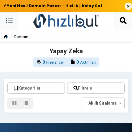
×
⚡ Yeni Nesil Domain Pazarı – Hızlı Al, Kolay Sat
Domain
Yapay Zeka
0
0
Freelancer
Aktif İlan
Kategoriler
Filtrele
Akıllı Sıralama