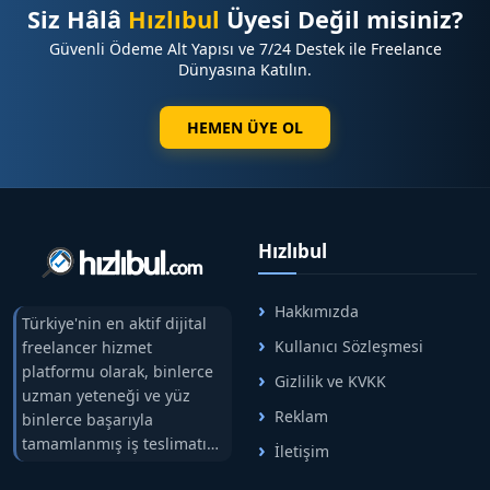
Siz Hâlâ
Hızlıbul
Üyesi Değil misiniz?
Güvenli Ödeme Alt Yapısı ve 7/24 Destek ile Freelance
Dünyasına Katılın.
HEMEN ÜYE OL
Hızlıbul
Hakkımızda
Türkiye'nin en aktif dijital
Kullanıcı Sözleşmesi
freelancer hizmet
platformu olarak, binlerce
Gizlilik ve KVKK
uzman yeteneği ve yüz
Reklam
binlerce başarıyla
tamamlanmış iş teslimatını
İletişim
tek çatıda buluşturuyoruz.