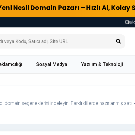
Yeni Nesil Domain Pazarı – Hızlı Al, Kolay 
Bl
eklamcılığı
Sosyal Medya
Yazılım & Teknoloji
ncı domain seçeneklerini inceleyin. Farklı dillerde hazırlanmış satılı