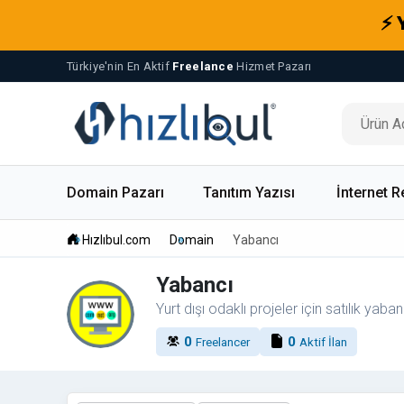
⚡ 
Türkiye'nin En Aktif
Freelance
Hizmet Pazarı
Domain Pazarı
Tanıtım Yazısı
İnternet R
Hızlıbul.com
Domain
Yabancı
Yabancı
Yurt dışı odaklı projeler için satılık yaba
0
0
Freelancer
Aktif İlan