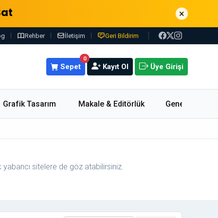
Sat
×
og
Rehber
İletişim
Geri Bildirim
0
Sepet
Kayıt Ol
Üye Girişi
Grafik Tasarım
Makale & Editörlük
Genel
k yabancı sitelere de göz atabilirsiniz.