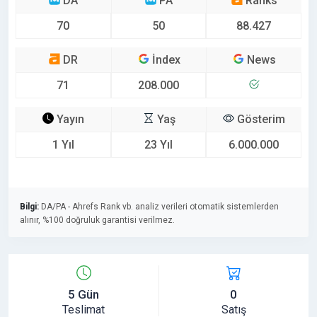
DA
PA
Ranks
70
50
88.427
DR
İndex
News
71
208.000
Yayın
Yaş
Gösterim
1 Yıl
23 Yıl
6.000.000
Bilgi:
DA/PA - Ahrefs Rank vb. analiz verileri otomatik sistemlerden
alınır, %100 doğruluk garantisi verilmez.
5 Gün
0
Teslimat
Satış