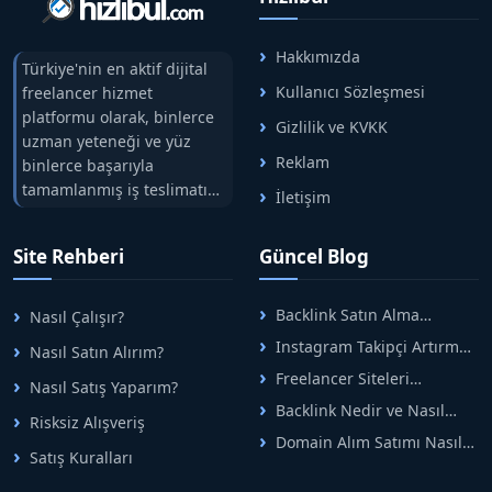
Hakkımızda
Türkiye'nin en aktif dijital
Kullanıcı Sözleşmesi
freelancer hizmet
platformu olarak, binlerce
Gizlilik ve KVKK
uzman yeteneği ve yüz
Reklam
binlerce başarıyla
tamamlanmış iş teslimatını
İletişim
tek çatıda buluşturuyoruz.
Hızlıbul, alıcı ve satıcı
Site Rehberi
Güncel Blog
arasındaki süreci risksiz
alışveriş sistemi ile koruyan
ticaretin güvenli
Backlink Satın Alma
Nasıl Çalışır?
adreslerinden birisidir.
Rehberi: Güvenli SEO İçin
Instagram Takipçi Artırma
Nasıl Satın Alırım?
Doğru Adımlar
Yöntemleri: Organik Büyüme
Freelancer Siteleri
Nasıl Satış Yaparım?
Rehberi
Arasında Doğru Seçim Nasıl
Backlink Nedir ve Nasıl
Yapılır
Risksiz Alışveriş
Alınır? Etkili Yöntemler
Domain Alım Satımı Nasıl
Satış Kuralları
Yapılır? Adım Adım Güncel
Rehber