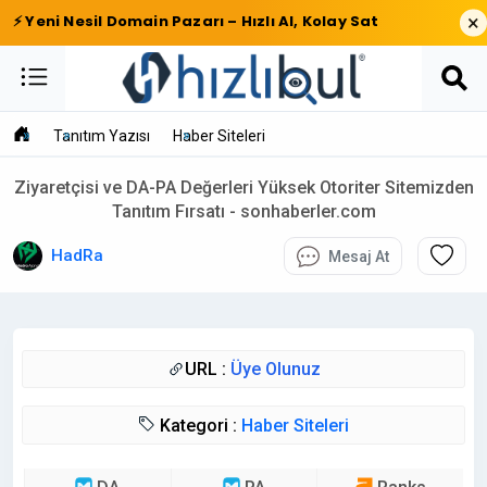
×
⚡ Yeni Nesil Domain Pazarı – Hızlı Al, Kolay Sat
Tanıtım Yazısı
Haber Siteleri
Ziyaretçisi ve DA-PA Değerleri Yüksek Otoriter Sitemizden
Tanıtım Fırsatı - sonhaberler.com
HadRa
Mesaj At
URL :
Üye Olunuz
Kategori :
Haber Siteleri