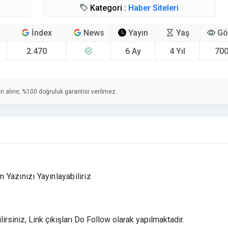
Kategori :
Haber Siteleri
İndex
News
Yayın
Yaş
Gö
2.470
6 Ay
4 Yıl
700
n alınır, %100 doğruluk garantisi verilmez.
m Yazınızı Yayınlayabiliriz
lirsiniz, Link çıkışları Do Follow olarak yapılmaktadır.