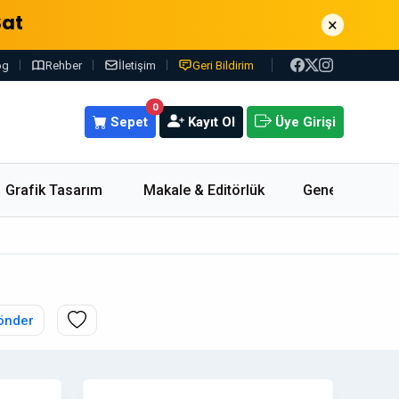
Sat
×
og
Rehber
İletişim
Geri Bildirim
0
Sepet
Kayıt Ol
Üye Girişi
Grafik Tasarım
Makale & Editörlük
Genel
önder