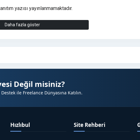
tanıtım yazısı yayınlanmamaktadır.
lenmiştir. Tanıtım yazıları her hangi bir sorun olmadığı sürece bir 
Daha fazla göster
 esnasında bize iletebilirsiniz, eğer hazır tanıtım yazınız bulunmu
yazınız tarafımızdan hazırlanacaktır.
irsiniz, mesai saatleri içerisinde en kısa süre içerisinde yanıt
esi Değil misiniz?
ABİLİRSİNİZ
 Destek ile Freelance Dünyasına Katılın.
/#satislar
Hızlıbul
Site Rehberi