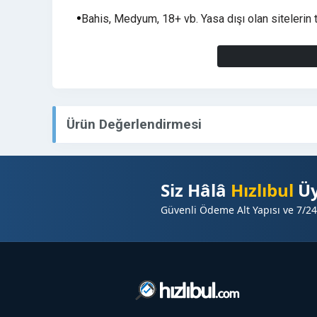
Bahis, Medyum, 18+ vb. Yasa dışı olan sitelerin 
Yayın Süresi (6 Ay) Yayın garanti süresi olarak ek
yayında kalmaktadır.
Yayınlanması istediğiniz tanıtım yazınızı sipariş
sizin için kelime sayısı tercihinize göre tanıtım 
Ürün Değerlendirmesi
Sorularınız veya istekleriniz için mesaj gönderebil
sağlanacaktır.
Siz Hâlâ
Hızlıbul
Üy
TÜM SİTELERİMİZE AŞAĞIDAKİ ADRESTEN ULAŞ
Güvenli Ödeme Alt Yapısı ve 7/24
https://www.hizlibul.com/profil/zenko56/satislar