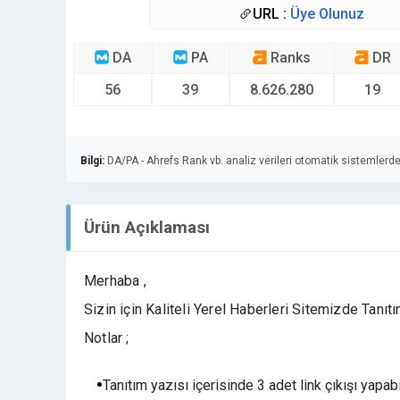
URL :
Üye Olunuz
DA
PA
Ranks
DR
56
39
8.626.280
19
Bilgi:
DA/PA - Ahrefs Rank vb. analiz verileri otomatik sistemlerde
Ürün Açıklaması
Merhaba ,
Sizin için Kaliteli Yerel Haberleri Sitemizde Tanıtı
Notlar ;
Tanıtım yazısı içerisinde 3 adet link çıkışı yapabi