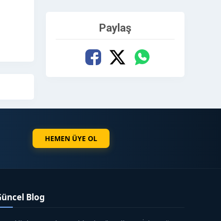
Paylaş
kaç yıl
yor ise,
HEMEN ÜYE OL
Güncel Blog