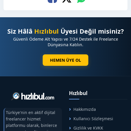
✅ Görsel ekleme imkanı
✅ Hızlı yayın süreci
✅ İsteğe bağlı sosyal medya paylaşımı
Siz Hâlâ
Hızlıbul
Üyesi Değil misiniz?
⭐ Neden Tanıtım Yazısı ?
Güvenli Ödeme Alt Yapısı ve 7/24 Destek ile Freelance
✔️ Türkiye genelinde güçlü haber ağı
Dünyasına Katılın.
✔️ Yüksek ziyaretçi trafiği
✔️ Güvenilir ve kurumsal medya markası
HEMEN ÜYE OL
✔️ SEO açısından güçlü domain yapısı
✔️ Marka bilinirliği ve dijital itibar avantajı
⭐ Tüm Haber Sitelerimiz & Yayın Ağımız
Hızlıbul
Yayın sağlayabildiğimiz tüm haber siteleri, güncel
fiyat listesi ve kampanyalarımıza aşağıdaki
bağlantıdan ulaşabilirsiniz:
Hakkımızda
Türkiye'nin en aktif dijital
Kullanıcı Sözleşmesi
freelancer hizmet
➡️ HızlıBul Satış Profili
platformu olarak, binlerce
Gizlilik ve KVKK
Geniş haber ağımız