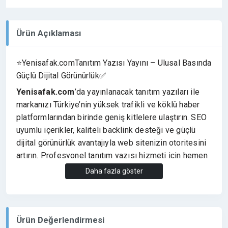
Ürün Açıklaması
⭐Yenisafak.comTanıtım Yazısı Yayını – Ulusal Basında
Güçlü Dijital Görünürlük✅
Yenisafak.com
’da yayınlanacak tanıtım yazıları ile
markanızı Türkiye’nin yüksek trafikli ve köklü haber
platformlarından birinde geniş kitlelere ulaştırın. SEO
uyumlu içerikler, kaliteli backlink desteği ve güçlü
dijital görünürlük avantajıyla web sitenizin otoritesini
artırın. Profesyonel tanıtım yazısı hizmeti için hemen
iletişime geçin.
Daha fazla göster
⭐Siparişiniz Hakkında Bilmeniz Gerekenler
✔️Yayınımız Da Link Yoktur.
✔️ EğerLink isterseniz (EK HİZMETLERDEN )
Ürün Değerlendirmesi
İstediğinizLink Türünü Seçebilirsiniz