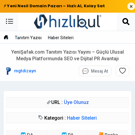
×
⚡ Yeni Nesil Domain Pazarı – Hızlı Al, Kolay Sat
Tanıtım Yazısı
Haber Siteleri
YeniŞafak.com Tanıtım Yazısı Yayını – Güçlü Ulusal
Medya Platformunda SEO ve Dijital PR Avantajı
mgtdizayn
Mesaj At
URL :
Üye Olunuz
Kategori :
Haber Siteleri