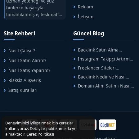
uzman yeteneği ve yüz
Reklam
ile;
https://www.hizlibul.com/profil/mgtdizayn/
binlerce başarıyla
tamamlanmış iş teslimatını
İletişim
tek çatıda buluşturuyoruz.
✅ Tanıtım Yazısı Yayını
Hızlıbul, alıcı ve satıcı
✅ PR & Dijital Basın Çalışmaları
Site Rehberi
Güncel Blog
arasındaki süreci risksiz
✅ SEO Odaklı Backlink Hizmetleri
alışveriş sistemi ile koruyan
✅ Marka ve Kurumsal İmaj Yönetimi
ticaretin güvenli
Backlink Satın Alma
Nasıl Çalışır?
adreslerinden birisidir.
Rehberi: Güvenli SEO İçin
Instagram Takipçi Artırma
Nasıl Satın Alırım?
Alanlarında hızlı, Güvenilir ve Profesyonel Çözümler
Doğru Adımlar
Yöntemleri: Organik Büyüme
Freelancer Siteleri
Sunuyoruz.
Nasıl Satış Yaparım?
Rehberi
Arasında Doğru Seçim Nasıl
Backlink Nedir ve Nasıl
Yapılır
Risksiz Alışveriş
Alınır? Etkili Yöntemler
⛔ Yayın Politikası
Domain Alım Satımı Nasıl
Satış Kuralları
Yapılır? Adım Adım Güncel
❌ Bahis ve kumar içerikleri
Rehber
❌ Forex ve yüksek riskli finans sistemleri
❌ Müstehcen veya yetişkin içerikler
❌ Sohbet / chat platformları
Deneyiminizi iyileştirmek için çerezler
❌ Piyango ve şans oyunları
kullanıyoruz. Detaylar politikamızda yer
❌ Alkol ve tütün ürünleri
almaktadır.
Çerez Politikası
© 2015-2026
Hizlibul.com
— Tüm Hakları Saklıdır.