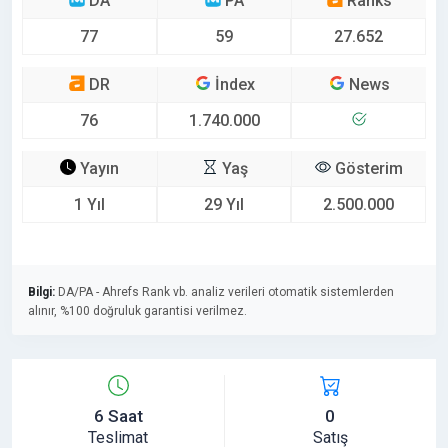
DA
PA
Ranks
77
59
27.652
DR
İndex
News
76
1.740.000
Yayın
Yaş
Gösterim
1 Yıl
29 Yıl
2.500.000
Bilgi:
DA/PA - Ahrefs Rank vb. analiz verileri otomatik sistemlerden
alınır, %100 doğruluk garantisi verilmez.
6 Saat
0
Teslimat
Satış