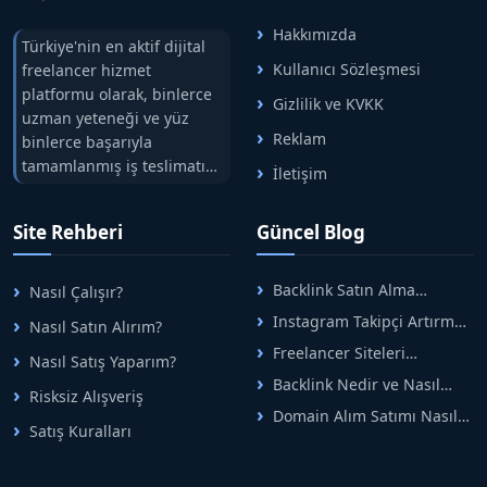
Hakkımızda
Türkiye'nin en aktif dijital
Kullanıcı Sözleşmesi
freelancer hizmet
platformu olarak, binlerce
Gizlilik ve KVKK
uzman yeteneği ve yüz
Reklam
binlerce başarıyla
tamamlanmış iş teslimatını
İletişim
tek çatıda buluşturuyoruz.
Hızlıbul, alıcı ve satıcı
Site Rehberi
Güncel Blog
arasındaki süreci risksiz
alışveriş sistemi ile koruyan
ticaretin güvenli
Backlink Satın Alma
Nasıl Çalışır?
adreslerinden birisidir.
Rehberi: Güvenli SEO İçin
Instagram Takipçi Artırma
Nasıl Satın Alırım?
Doğru Adımlar
Yöntemleri: Organik Büyüme
Freelancer Siteleri
Nasıl Satış Yaparım?
Rehberi
Arasında Doğru Seçim Nasıl
Backlink Nedir ve Nasıl
Yapılır
Risksiz Alışveriş
Alınır? Etkili Yöntemler
Domain Alım Satımı Nasıl
Satış Kuralları
Yapılır? Adım Adım Güncel
Rehber