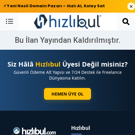
×
⚡ Yeni Nesil Domain Pazarı – Hızlı Al, Kolay Sat
Bu İlan Yayından Kaldırılmıştır.
Siz Hâlâ
Hızlıbul
Üyesi Değil misiniz?
Güvenli Ödeme Alt Yapısı ve 7/24 Destek ile Freelance
Dünyasına Katılın.
HEMEN ÜYE OL
Hızlıbul