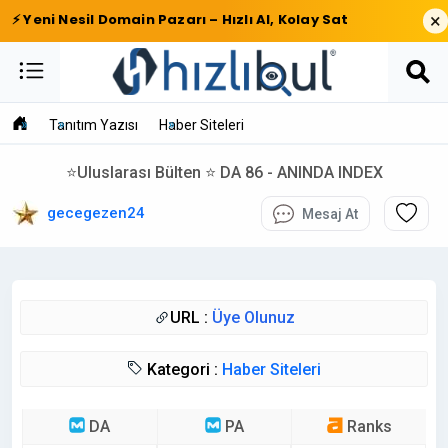
×
⚡ Yeni Nesil Domain Pazarı – Hızlı Al, Kolay Sat
Tanıtım Yazısı
Haber Siteleri
⭐Uluslarası Bülten ⭐ DA 86 - ANINDA INDEX
gecegezen24
Mesaj At
URL :
Üye Olunuz
Kategori :
Haber Siteleri
DA
PA
Ranks