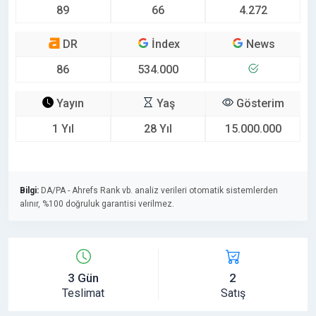
89
66
4.272
DR
İndex
News
86
534.000
Yayın
Yaş
Gösterim
1 Yıl
28 Yıl
15.000.000
Bilgi:
DA/PA - Ahrefs Rank vb. analiz verileri otomatik sistemlerden
alınır, %100 doğruluk garantisi verilmez.
3 Gün
2
Teslimat
Satış