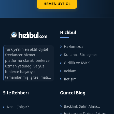
HEMEN ÜYE OL
Hızlıbul
Hakkımızda
Türkiye'nin en aktif dijital
Kullanıcı Sözleşmesi
freelancer hizmet
platformu olarak, binlerce
Gizlilik ve KVKK
uzman yeteneği ve yüz
Reklam
binlerce başarıyla
tamamlanmış iş teslimatını
İletişim
tek çatıda buluşturuyoruz.
Hızlıbul, alıcı ve satıcı
Site Rehberi
Güncel Blog
arasındaki süreci risksiz
alışveriş sistemi ile koruyan
ticaretin güvenli
Backlink Satın Alma
Nasıl Çalışır?
adreslerinden birisidir.
Rehberi: Güvenli SEO İçin
Instagram Takipçi Artırma