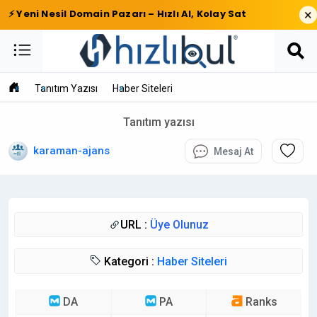
×
⚡ Yeni Nesil Domain Pazarı – Hızlı Al, Kolay Sat
Tanıtım Yazısı
Haber Siteleri
Tanıtım yazısı
karaman-ajans
Mesaj At
URL :
Üye Olunuz
Kategori :
Haber Siteleri
DA
PA
Ranks