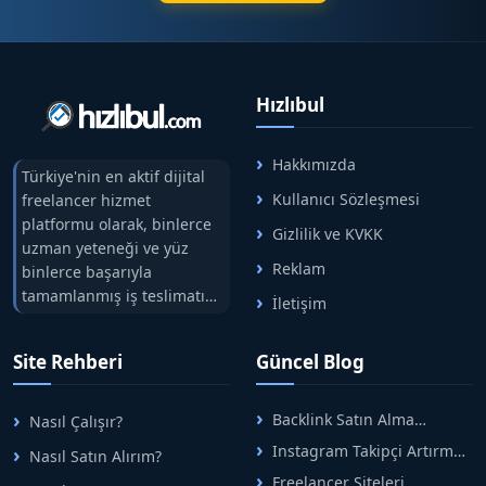
Hızlıbul
Hakkımızda
Türkiye'nin en aktif dijital
Kullanıcı Sözleşmesi
freelancer hizmet
platformu olarak, binlerce
Gizlilik ve KVKK
uzman yeteneği ve yüz
Reklam
binlerce başarıyla
tamamlanmış iş teslimatını
İletişim
tek çatıda buluşturuyoruz.
Hızlıbul, alıcı ve satıcı
Site Rehberi
Güncel Blog
arasındaki süreci risksiz
alışveriş sistemi ile koruyan
ticaretin güvenli
Backlink Satın Alma
Nasıl Çalışır?
adreslerinden birisidir.
Rehberi: Güvenli SEO İçin
Instagram Takipçi Artırma
Nasıl Satın Alırım?
Doğru Adımlar
Yöntemleri: Organik Büyüme
Freelancer Siteleri