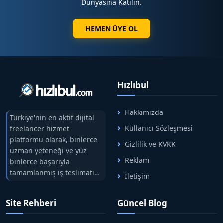
Dünyasına Katılın.
HEMEN ÜYE OL
Hızlıbul
Hakkımızda
Türkiye'nin en aktif dijital
Kullanıcı Sözleşmesi
freelancer hizmet
platformu olarak, binlerce
Gizlilik ve KVKK
uzman yeteneği ve yüz
Reklam
binlerce başarıyla
tamamlanmış iş teslimatını
İletişim
tek çatıda buluşturuyoruz.
Hızlıbul, alıcı ve satıcı
Site Rehberi
Güncel Blog
arasındaki süreci risksiz
alışveriş sistemi ile koruyan