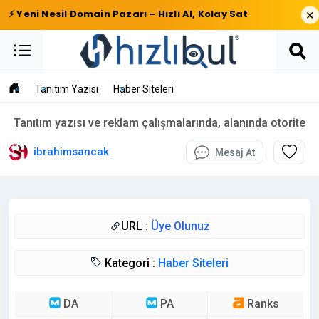
×
⚡ Yeni Nesil Domain Pazarı – Hızlı Al, Kolay Sat
Tanıtım Yazısı
Haber Siteleri
Tanıtım yazısı ve reklam çalışmalarında, alanında otorite
ibrahimsancak
Mesaj At
URL :
Üye Olunuz
Kategori :
Haber Siteleri
DA
PA
Ranks