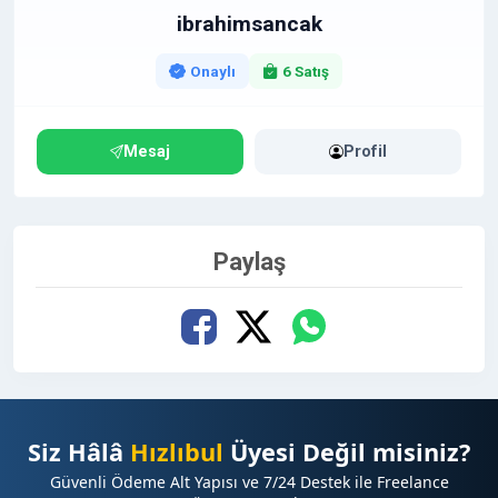
Neden Bizimle Çalışmalısınız?
ibrahimsancak
Her ay binlerce tekil ziyaretçi
Google News uyumluluğu
Onaylı
6 Satış
İçeriklerin sosyal medya platformlarında yaygın
paylaşımı
Hızlı yayın süreci ve profesyonel destek
Mesaj
Profil
Paylaş
Siz Hâlâ
Hızlıbul
Üyesi Değil misiniz?
Güvenli Ödeme Alt Yapısı ve 7/24 Destek ile Freelance