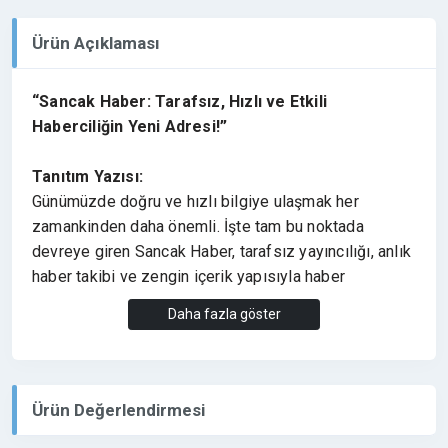
Ürün Açıklaması
“Sancak Haber: Tarafsız, Hızlı ve Etkili
Haberciliğin Yeni Adresi!”
Tanıtım Yazısı:
Günümüzde doğru ve hızlı bilgiye ulaşmak her
zamankinden daha önemli. İşte tam bu noktada
devreye giren Sancak Haber, tarafsız yayıncılığı, anlık
haber takibi ve zengin içerik yapısıyla haber
okurlarının vazgeçilmez adresi haline geliyor.
Daha fazla göster
Neden Sancak Haber?
Sancak Haber; sadece gündemi takip etmekle
kalmaz, olayların perde arkasını da derinlemesine
Ürün Değerlendirmesi
analiz eder.Başta siyaset, ekonomi, sağlık, yaşam,