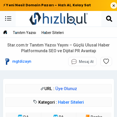
×
⚡ Yeni Nesil Domain Pazarı – Hızlı Al, Kolay Sat
Tanıtım Yazısı
Haber Siteleri
Star.com.tr Tanıtım Yazısı Yayını – Güçlü Ulusal Haber
Platformunda SEO ve Dijital PR Avantajı
mgtdizayn
Mesaj At
URL :
Üye Olunuz
Kategori :
Haber Siteleri