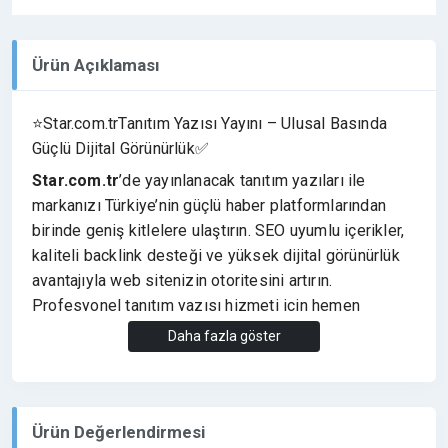
Ürün Açıklaması
⭐Star.com.trTanıtım Yazısı Yayını – Ulusal Basında
Güçlü Dijital Görünürlük✅
Star.com.tr
’de yayınlanacak tanıtım yazıları ile
markanızı Türkiye’nin güçlü haber platformlarından
birinde geniş kitlelere ulaştırın. SEO uyumlu içerikler,
kaliteli backlink desteği ve yüksek dijital görünürlük
avantajıyla web sitenizin otoritesini artırın.
Profesyonel tanıtım yazısı hizmeti için hemen
iletişime geçin.
Daha fazla göster
⭐Siparişiniz Hakkında Bilmeniz Gerekenler
✔️Yayınımız Da Link Yoktur.
✔️ Eğer Link isterseniz (EK HİZMETLERDEN )
Ürün Değerlendirmesi
İstediğinizLink Türünü Seçebilirsiniz