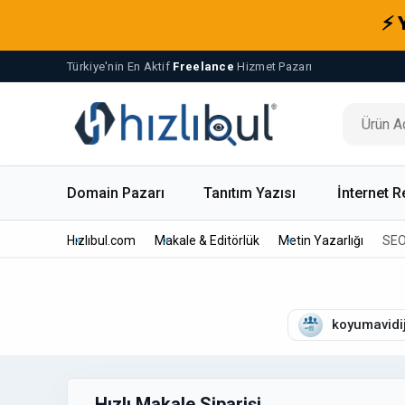
⚡ 
Türkiye'nin En Aktif
Freelance
Hizmet Pazarı
Domain Pazarı
Tanıtım Yazısı
İnternet R
Hızlıbul.com
Makale & Editörlük
Metin Yazarlığı
SEO
koyumavidij
Hızlı Makale Siparişi