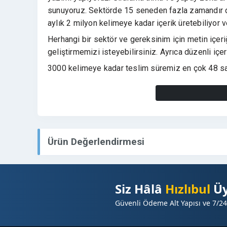
sunuyoruz. Sektörde 15 seneden fazla zamandır de
aylık 2 milyon kelimeye kadar içerik üretebiliyor
Herhangi bir sektör ve gereksinim için metin içeriği
geliştirmemizi isteyebilirsiniz. Ayrıca düzenli içe
3000 kelimeye kadar teslim süremiz en çok 48 saatt
Fatura kesiyor ve resmi çalışıyoruz. Fiyata KDV dah
Ürün Değerlendirmesi
Siz Hâlâ
Hızlıbul
Üy
Güvenli Ödeme Alt Yapısı ve 7/24