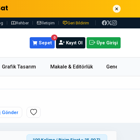
Sat
×
og
Rehber
İletişim
Geri Bildirim
0
Sepet
Kayıt Ol
Üye Girişi
Grafik Tasarım
Makale & Editörlük
Genel
j Gönder
100 Kelime / Birim Fiyat = 25.00 TL