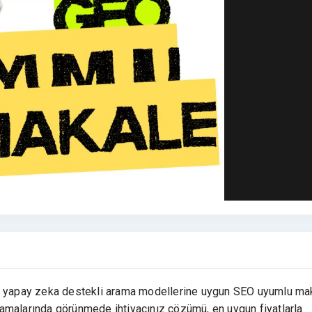
il yapay zeka destekli arama modellerine uygun SEO uyumlu ma
amalarında görünmede ihtiyacınız çözümü, en uygun fiyatlarla