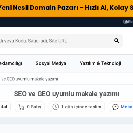
Yeni Nesil Domain Pazarı – Hızlı Al, Kolay 
Bl
eklamcılığı
Sosyal Medya
Yazılım & Teknoloji
 ve GEO uyumlu makale yazımı
SEO ve GEO uyumlu makale yazımı
ital
0 Satış
1 gün içinde teslim
Mesa