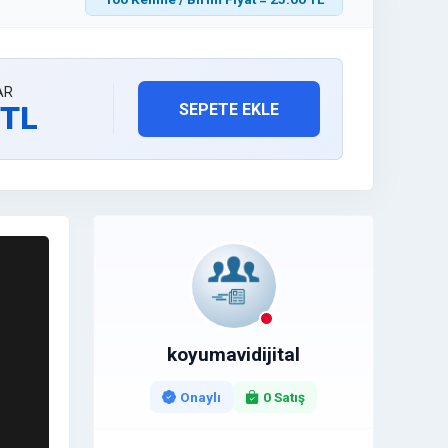
AR
 TL
SEPETE EKLE
koyumavidijital
Onaylı
0 Satış