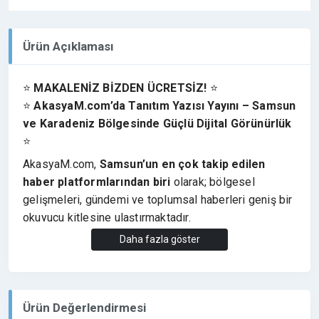
Ürün Açıklaması
⭐
MAKALENİZ BİZDEN ÜCRETSİZ!
⭐
⭐
AkasyaM.com’da Tanıtım Yazısı Yayını – Samsun
ve Karadeniz Bölgesinde Güçlü Dijital Görünürlük
⭐
AkasyaM.com,
Samsun’un en çok takip edilen
haber platformlarından biri
olarak; bölgesel
gelişmeleri, gündemi ve toplumsal haberleri geniş bir
okuyucu kitlesine ulaştırmaktadır.
Samsun ve Karadeniz Bölgesi’nde güçlü bilinirliği
Daha fazla göster
sayesinde markaların hedef kitleye hızlı ve etkili
şekilde ulaşmasını sağlayan değerli bir dijital yayın
alanı sunar.
Ürün Değerlendirmesi
➡️ Tanıtım yazısı içerisinde
dofollow link