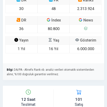
DA
PA
Ranks
30
48
2.313.924
DR
İndex
News
36
80.800
Yayın
Yaş
Gösterim
1 Yıl
16 Yıl
6.000.000
Bilgi:
DA/PA - Ahrefs Rank vb. analiz verileri otomatik sistemlerden
alınır, %100 doğruluk garantisi verilmez.
12 Saat
101
Teslimat
Satış