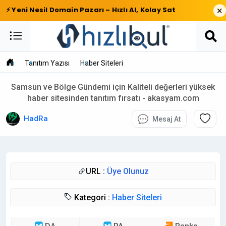
×
⚡ Yeni Nesil Domain Pazarı – Hızlı Al, Kolay Sat
Tanıtım Yazısı
Haber Siteleri
Samsun ve Bölge Gündemi için Kaliteli değerleri yüksek
haber sitesinden tanıtım fırsatı - akasyam.com
HadRa
Mesaj At
URL :
Üye Olunuz
Kategori :
Haber Siteleri