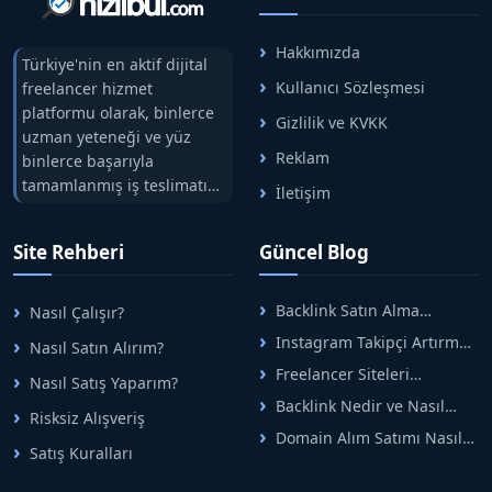
Hakkımızda
Türkiye'nin en aktif dijital
Kullanıcı Sözleşmesi
freelancer hizmet
platformu olarak, binlerce
Gizlilik ve KVKK
uzman yeteneği ve yüz
Reklam
binlerce başarıyla
tamamlanmış iş teslimatını
İletişim
tek çatıda buluşturuyoruz.
Hızlıbul, alıcı ve satıcı
Site Rehberi
Güncel Blog
arasındaki süreci risksiz
alışveriş sistemi ile koruyan
ticaretin güvenli
Backlink Satın Alma
Nasıl Çalışır?
adreslerinden birisidir.
Rehberi: Güvenli SEO İçin
Instagram Takipçi Artırma
Nasıl Satın Alırım?
Doğru Adımlar
Yöntemleri: Organik Büyüme
Freelancer Siteleri
Nasıl Satış Yaparım?
Rehberi
Arasında Doğru Seçim Nasıl
Backlink Nedir ve Nasıl
Yapılır
Risksiz Alışveriş
Alınır? Etkili Yöntemler
Domain Alım Satımı Nasıl
Satış Kuralları
Yapılır? Adım Adım Güncel
Rehber