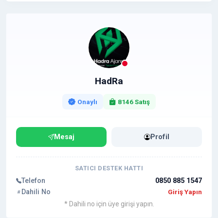
HadRa
Onaylı
8146 Satış
Mesaj
Profil
SATICI DESTEK HATTI
Telefon
0850 885 1547
Dahili No
Giriş Yapın
* Dahili no için üye girişi yapın.