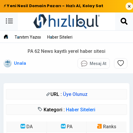
×
⚡ Yeni Nesil Domain Pazarı – Hızlı Al, Kolay Sat
Tanıtım Yazısı
Haber Siteleri
PA 62 News kayıtlı yerel haber sitesi
Unala
Mesaj At
URL :
Üye Olunuz
Kategori :
Haber Siteleri
DA
PA
Ranks