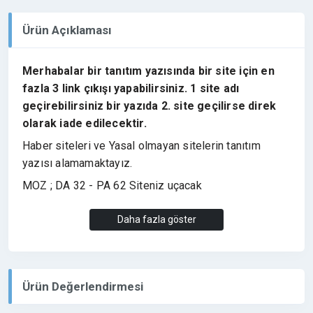
Ürün Açıklaması
Merhabalar bir tanıtım yazısında bir site için en
fazla 3 link çıkışı yapabilirsiniz. 1 site adı
geçirebilirsiniz bir yazıda 2. site geçilirse direk
olarak iade edilecektir.
Haber siteleri ve Yasal olmayan sitelerin tanıtım
yazısı alamamaktayız.
MOZ ; DA 32 - PA 62 Siteniz uçacak
AHREFS ; DR 56
Daha fazla göster
News kayıtlı yerel haber sitesinden tanıtım yazısı. 6
SAAT içerisinde teslim edilir.
3 Adet link çıkışı yapabilirsiniz Dofollowdur çıkışlar
Ürün Değerlendirmesi
2017 yılından bu yana kesintisiz hizmet, hiç bir
tanıtım yazısı silinmez.