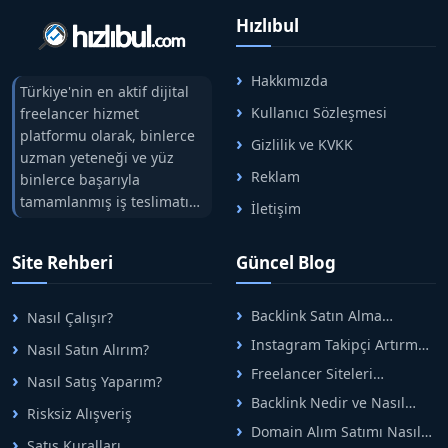
Hızlıbul
Hakkımızda
Türkiye'nin en aktif dijital
Kullanıcı Sözleşmesi
freelancer hizmet
platformu olarak, binlerce
Gizlilik ve KVKK
uzman yeteneği ve yüz
Reklam
binlerce başarıyla
tamamlanmış iş teslimatını
İletişim
tek çatıda buluşturuyoruz.
Hızlıbul, alıcı ve satıcı
Site Rehberi
Güncel Blog
arasındaki süreci risksiz
alışveriş sistemi ile koruyan
ticaretin güvenli
Backlink Satın Alma
Nasıl Çalışır?
adreslerinden birisidir.
Rehberi: Güvenli SEO İçin
Instagram Takipçi Artırma
Nasıl Satın Alırım?
Doğru Adımlar
Yöntemleri: Organik Büyüme
Freelancer Siteleri
Nasıl Satış Yaparım?
Rehberi
Arasında Doğru Seçim Nasıl
Backlink Nedir ve Nasıl
Yapılır
Risksiz Alışveriş
Alınır? Etkili Yöntemler
Domain Alım Satımı Nasıl
Satış Kuralları