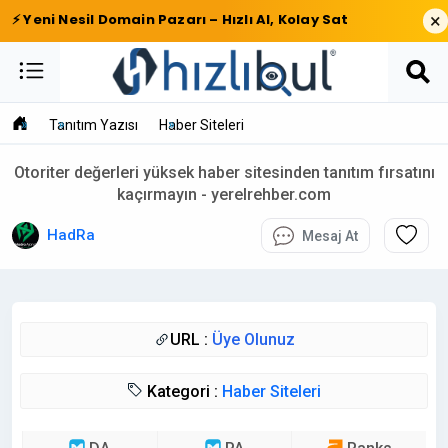
×
⚡ Yeni Nesil Domain Pazarı – Hızlı Al, Kolay Sat
Tanıtım Yazısı
Haber Siteleri
Otoriter değerleri yüksek haber sitesinden tanıtım fırsatını
kaçırmayın - yerelrehber.com
HadRa
Mesaj At
URL :
Üye Olunuz
Kategori :
Haber Siteleri