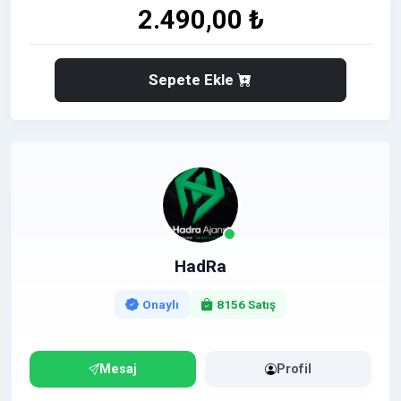
2.490,00 ₺
Sepete Ekle
HadRa
Onaylı
8156 Satış
Mesaj
Profil