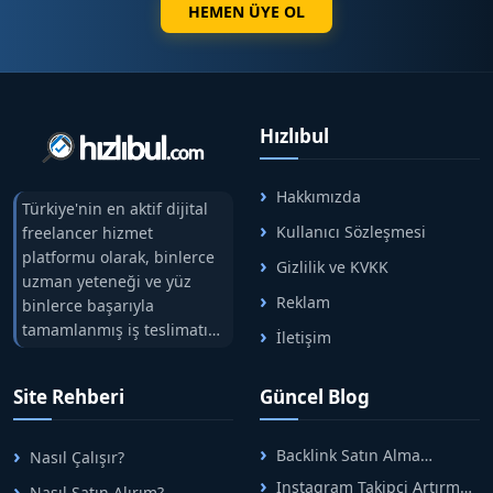
HEMEN ÜYE OL
Hızlıbul
Hakkımızda
Türkiye'nin en aktif dijital
Kullanıcı Sözleşmesi
freelancer hizmet
platformu olarak, binlerce
Gizlilik ve KVKK
uzman yeteneği ve yüz
Reklam
binlerce başarıyla
tamamlanmış iş teslimatını
İletişim
tek çatıda buluşturuyoruz.
Hızlıbul, alıcı ve satıcı
Site Rehberi
Güncel Blog
arasındaki süreci risksiz
alışveriş sistemi ile koruyan
ticaretin güvenli
Backlink Satın Alma
Nasıl Çalışır?
adreslerinden birisidir.
Rehberi: Güvenli SEO İçin
Instagram Takipçi Artırma
Nasıl Satın Alırım?