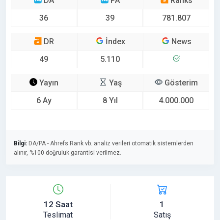
DA
PA
Ranks
36
39
781.807
DR
İndex
News
49
5.110
Yayın
Yaş
Gösterim
6 Ay
8 Yıl
4.000.000
Bilgi:
DA/PA - Ahrefs Rank vb. analiz verileri otomatik sistemlerden
alınır, %100 doğruluk garantisi verilmez.
12 Saat
1
Teslimat
Satış