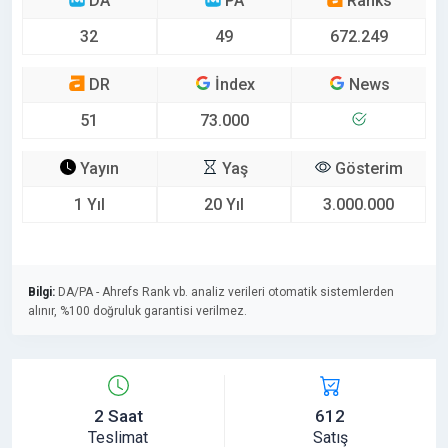
DA
PA
Ranks
32
49
672.249
DR
İndex
News
51
73.000
Yayın
Yaş
Gösterim
1 Yıl
20 Yıl
3.000.000
Bilgi:
DA/PA - Ahrefs Rank vb. analiz verileri otomatik sistemlerden
alınır, %100 doğruluk garantisi verilmez.
2 Saat
612
Teslimat
Satış