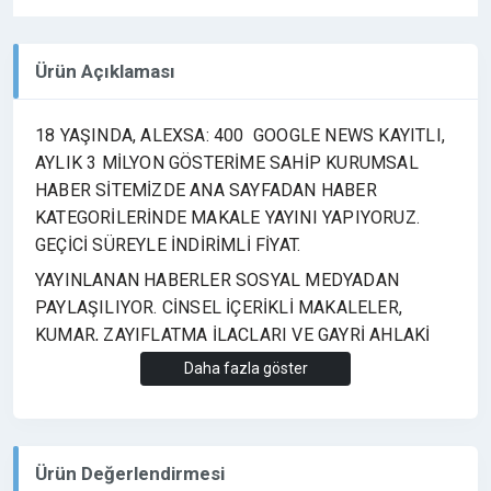
Ürün Açıklaması
18 YAŞINDA, ALEXSA: 400 GOOGLE NEWS KAYITLI,
AYLIK 3 MİLYON GÖSTERİME SAHİP KURUMSAL
HABER SİTEMİZDE ANA SAYFADAN HABER
KATEGORİLERİNDE MAKALE YAYINI YAPIYORUZ.
GEÇİCİ SÜREYLE İNDİRİMLİ FİYAT.
YAYINLANAN HABERLER SOSYAL MEDYADAN
PAYLAŞILIYOR. CİNSEL İÇERİKLİ MAKALELER,
KUMAR, ZAYIFLATMA İLAÇLARI VE GAYRİ AHLAKİ
YAYINLAR KABUL EDİLMEMEKTEDİR. İŞİNİZE
Daha fazla göster
YARAMAZSA PARANIZ İADE.
Ürün Değerlendirmesi