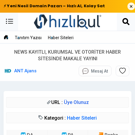
×
⚡ Yeni Nesil Domain Pazarı – Hızlı Al, Kolay Sat
Tanıtım Yazısı
Haber Siteleri
NEWS KAYITLI, KURUMSAL VE OTORİTER HABER
SİTESİNDE MAKALE YAYINI
ANT Ajans
Mesaj At
URL :
Üye Olunuz
Kategori :
Haber Siteleri