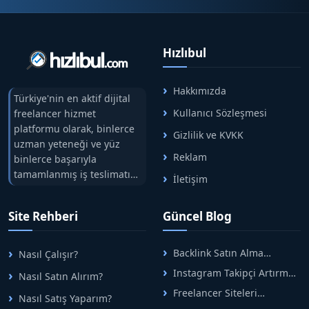
Hızlıbul
Hakkımızda
Türkiye'nin en aktif dijital
Kullanıcı Sözleşmesi
freelancer hizmet
platformu olarak, binlerce
Gizlilik ve KVKK
uzman yeteneği ve yüz
Reklam
binlerce başarıyla
tamamlanmış iş teslimatını
İletişim
tek çatıda buluşturuyoruz.
Hızlıbul, alıcı ve satıcı
Site Rehberi
Güncel Blog
arasındaki süreci risksiz
alışveriş sistemi ile koruyan
ticaretin güvenli
Backlink Satın Alma
Nasıl Çalışır?
adreslerinden birisidir.
Rehberi: Güvenli SEO İçin
Instagram Takipçi Artırma
Nasıl Satın Alırım?
Doğru Adımlar
Yöntemleri: Organik Büyüme
Freelancer Siteleri
Nasıl Satış Yaparım?
Rehberi
Arasında Doğru Seçim Nasıl