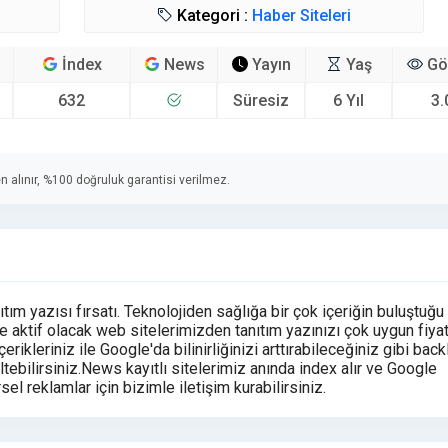
Kategori :
Haber Siteleri
İndex
News
Yayın
Yaş
Gö
632
Süresiz
6 Yıl
3.
n alınır, %100 doğruluk garantisi verilmez.
tım yazısı fırsatı. Teknolojiden sağlığa bir çok içeriğin buluştuğ
e aktif olacak web sitelerimizden tanıtım yazınızı çok uygun fiyat
erikleriniz ile Google'da bilinirliğinizi arttırabileceğiniz gibi back
ebilirsiniz.News kayıtlı sitelerimiz anında index alır ve Google
sel reklamlar için bizimle iletişim kurabilirsiniz.