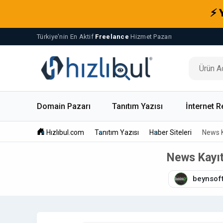
⚡ 
Türkiye'nin En Aktif
Freelance
Hizmet Pazarı
Domain Pazarı
Tanıtım Yazısı
İnternet R
Hızlıbul.com
Tanıtım Yazısı
Haber Siteleri
News K
News Kayıt
beynsof