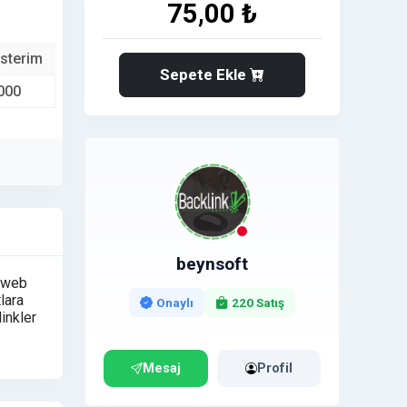
75,00 ₺
sterim
Sepete Ekle
000
beynsoft
u web
lara
Onaylı
220 Satış
linkler
Mesaj
Profil