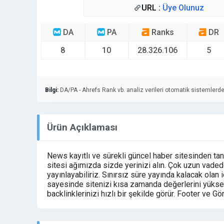
URL :
Üye Olunuz
DA
PA
Ranks
DR
8
10
28.326.106
5
Bilgi:
DA/PA - Ahrefs Rank vb. analiz verileri otomatik sistemlerde
Ürün Açıklaması
News kayıtlı ve sürekli güncel haber sitesinden tanı
sitesi ağımızda sizde yerinizi alın. Çok uzun vaded
yayınlayabiliriz. Sınırsız süre yayında kalacak olan iç
sayesinde sitenizi kısa zamanda değerlerini yükselt
backlinklerinizi hızlı bir şekilde görür. Footer ve Gör