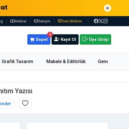
Sat
×
og
Rehber
İletişim
Geri Bildirim
0
Sepet
Kayıt Ol
Üye Girişi
Grafik Tasarım
Makale & Editörlük
Genel
ıtım Yazısı
önder