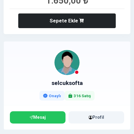
1.650,00 ₺
Sepete Ekle
selcuksofta
Onaylı
316 Satış
Mesaj
Profil