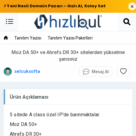
×
⚡ Yeni Nesil Domain Pazarı – Hızlı Al, Kolay Sat
Tanıtım Yazısı
Tanıtım Yazısı Paketleri
Moz DA 50+ ve Ahrefs DR 30+ sitelerden yükselme
şansınız
selcuksofta
Mesaj At
Ürün Açıklaması
5 sitede A class özel IP'de barınmaktalar.
Moz DA 50+
Ahrefs DR 30+