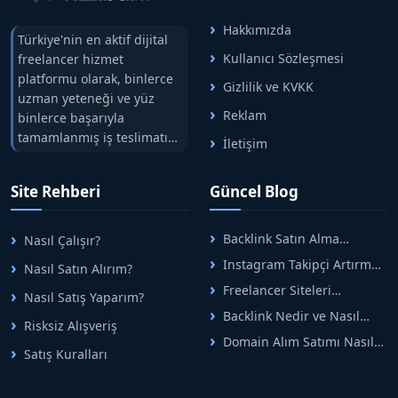
Hakkımızda
Türkiye'nin en aktif dijital
Kullanıcı Sözleşmesi
freelancer hizmet
platformu olarak, binlerce
Gizlilik ve KVKK
uzman yeteneği ve yüz
Reklam
binlerce başarıyla
tamamlanmış iş teslimatını
İletişim
tek çatıda buluşturuyoruz.
Hızlıbul, alıcı ve satıcı
Site Rehberi
Güncel Blog
arasındaki süreci risksiz
alışveriş sistemi ile koruyan
ticaretin güvenli
Backlink Satın Alma
Nasıl Çalışır?
adreslerinden birisidir.
Rehberi: Güvenli SEO İçin
Instagram Takipçi Artırma
Nasıl Satın Alırım?
Doğru Adımlar
Yöntemleri: Organik Büyüme
Freelancer Siteleri
Nasıl Satış Yaparım?
Rehberi
Arasında Doğru Seçim Nasıl
Backlink Nedir ve Nasıl
Yapılır
Risksiz Alışveriş
Alınır? Etkili Yöntemler
Domain Alım Satımı Nasıl
Satış Kuralları
Yapılır? Adım Adım Güncel
Rehber