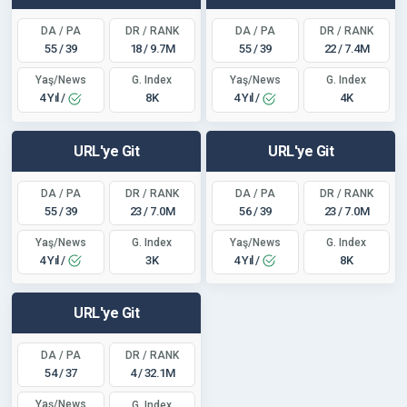
Bahis (yasal dahi olsa), bet, medyum, büyü, kürtaj,
DA / PA
DR / RANK
DA / PA
DR / RANK
ilaç, sigara, alkol, film/dizi/oyun indirme, casino,
55 / 39
18 / 9.7M
55 / 39
22 / 7.4M
arkadaşlık siteleri, +18 ve illegal hiç bir site
yayınlanmamaktadır.
Yaş/News
Yaş/News
G. Index
G. Index
4 Yıl /
4 Yıl /
8K
4K
URL'ye Git
URL'ye Git
DA / PA
DR / RANK
DA / PA
DR / RANK
55 / 39
23 / 7.0M
56 / 39
23 / 7.0M
Yaş/News
Yaş/News
G. Index
G. Index
4 Yıl /
4 Yıl /
3K
8K
URL'ye Git
DA / PA
DR / RANK
54 / 37
4 / 32.1M
Yaş/News
G. Index