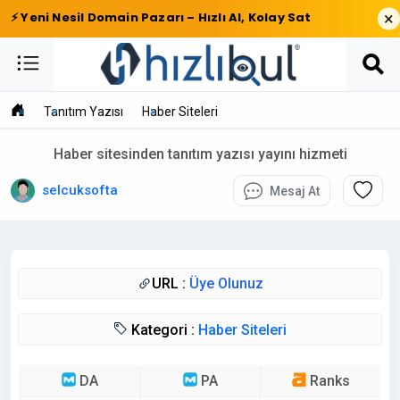
×
⚡ Yeni Nesil Domain Pazarı – Hızlı Al, Kolay Sat
Tanıtım Yazısı
Haber Siteleri
Haber sitesinden tanıtım yazısı yayını hizmeti
selcuksofta
Mesaj At
URL :
Üye Olunuz
Kategori :
Haber Siteleri
DA
PA
Ranks