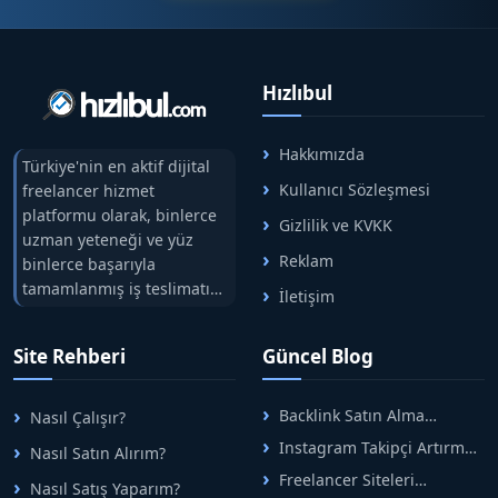
Hızlıbul
Hakkımızda
Türkiye'nin en aktif dijital
Kullanıcı Sözleşmesi
freelancer hizmet
platformu olarak, binlerce
Gizlilik ve KVKK
uzman yeteneği ve yüz
Reklam
binlerce başarıyla
tamamlanmış iş teslimatını
İletişim
tek çatıda buluşturuyoruz.
Hızlıbul, alıcı ve satıcı
Site Rehberi
Güncel Blog
arasındaki süreci risksiz
alışveriş sistemi ile koruyan
ticaretin güvenli
Backlink Satın Alma
Nasıl Çalışır?
adreslerinden birisidir.
Rehberi: Güvenli SEO İçin
Instagram Takipçi Artırma
Nasıl Satın Alırım?
Doğru Adımlar
Yöntemleri: Organik Büyüme
Freelancer Siteleri
Nasıl Satış Yaparım?
Rehberi