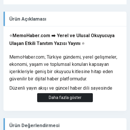
Ürün Açıklaması
⭐
MemoHaber.com ➡️ Yerel ve Ulusal Okuyucuya
Ulaşan Etkili Tanıtım Yazısı Yayını
⭐
MemoHaber.com; Türkiye gündemi, yerel gelişmeler,
ekonomi, yaşam ve toplumsal konuları kapsayan
içerikleriyle geniş bir okuyucu kitlesine hitap eden
güvenilir bir dijital haber platformudur.
Düzenli yayın akışı ve güncel haber dili sayesinde
markaların
doğru hedef kitleye ulaşmasını, dijital
Daha fazla göster
bilinirlik kazanmasını ve güvenilir bir medya
ortamında görünür olmasını
sağlar.
➡️ Tanıtım yazısı içerisinde
dofollow link
Ürün Değerlendirmesi
eklenmektedir.