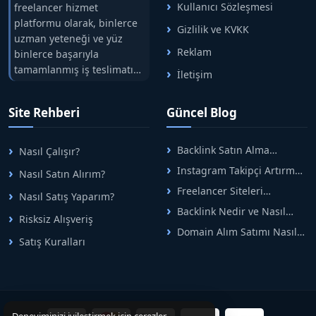
Kullanıcı Sözleşmesi
freelancer hizmet
platformu olarak, binlerce
Gizlilik ve KVKK
uzman yeteneği ve yüz
Reklam
binlerce başarıyla
tamamlanmış iş teslimatını
İletişim
tek çatıda buluşturuyoruz.
Hızlıbul, alıcı ve satıcı
Site Rehberi
Güncel Blog
arasındaki süreci risksiz
alışveriş sistemi ile koruyan
ticaretin güvenli
Backlink Satın Alma
Nasıl Çalışır?
adreslerinden birisidir.
Rehberi: Güvenli SEO İçin
Instagram Takipçi Artırma
Nasıl Satın Alırım?
Doğru Adımlar
Yöntemleri: Organik Büyüme
Freelancer Siteleri
Nasıl Satış Yaparım?
Rehberi
Arasında Doğru Seçim Nasıl
Backlink Nedir ve Nasıl
Yapılır
Risksiz Alışveriş
Alınır? Etkili Yöntemler
Domain Alım Satımı Nasıl
Satış Kuralları
Yapılır? Adım Adım Güncel
Rehber