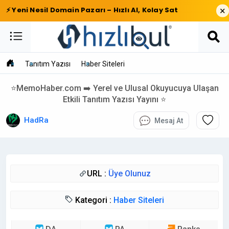
×
⚡ Yeni Nesil Domain Pazarı – Hızlı Al, Kolay Sat
Tanıtım Yazısı
Haber Siteleri
⭐MemoHaber.com ➡️ Yerel ve Ulusal Okuyucuya Ulaşan
Etkili Tanıtım Yazısı Yayını ⭐
HadRa
Mesaj At
URL :
Üye Olunuz
Kategori :
Haber Siteleri