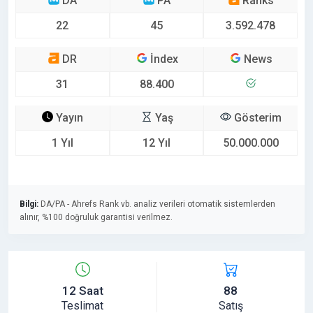
DA
PA
Ranks
22
45
3.592.478
DR
İndex
News
31
88.400
Yayın
Yaş
Gösterim
1 Yıl
12 Yıl
50.000.000
Bilgi:
DA/PA - Ahrefs Rank vb. analiz verileri otomatik sistemlerden
alınır, %100 doğruluk garantisi verilmez.
12 Saat
88
Teslimat
Satış