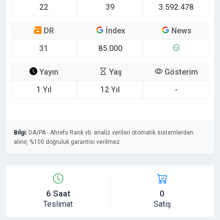
22
39
3.592.478
DR
İndex
News
31
85.000
Yayın
Yaş
Gösterim
1 Yıl
12 Yıl
-
Bilgi:
DA/PA - Ahrefs Rank vb. analiz verileri otomatik sistemlerden
alınır, %100 doğruluk garantisi verilmez.
6 Saat
0
Teslimat
Satış