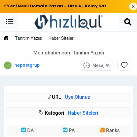
×
⚡ Yeni Nesil Domain Pazarı – Hızlı Al, Kolay Sat
Tanıtım Yazısı
Haber Siteleri
Memohaber.com Tanıtım Yazısı
hepnetgrup
Mesaj At
URL :
Üye Olunuz
Kategori :
Haber Siteleri
DA
PA
Ranks