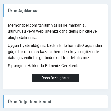
Ürün Açıklaması
Memohaber.com tanıtım yazısı ile markanızı,
ürününüzü veya web sitenizi daha geniş bir kitleye
ulaştırabilirsiniz.
Uygun fiyata aldığınız backlink ile hem SEO açısından
güçlü bir referans kazanır hem de okuyucu gözünde
daha güvenilir bir görünürlük elde edebilirsiniz.
Siparişiniz Hakkında Bilmeniz Gerekenler
Tanıtım yazınızda
3 adet
Daha fazla göster
ekleyebilirsiniz.
maksimum
link
Link çıkışları varsayılan olarak
dofollow
eklenir.
Ürün Değerlendirmesi
Metin içinde marka ismi, ürün ismi veya anahtar
kelime üzerinden link verebilirsiniz.