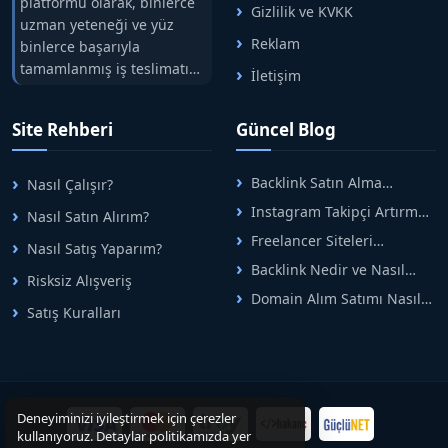
platformu olarak, binlerce
Gizlilik ve KVKK
Aklınıza takılan başka sorular varsa bize mesaj
uzman yeteneği ve yüz
Reklam
binlerce başarıyla
yoluyla her zaman ulaşabilirsiniz. Mesajlarınıza mesai
tamamlanmış iş teslimatını
günleri ve saatlerinde hızlıca dönüş yapmaktayız.
İletişim
tek çatıda buluşturuyoruz.
AŞAĞIDAKİ ADRESTEN KALİTELİ TÜM SİTELERİMİZE
Hızlıbul, alıcı ve satıcı
Site Rehberi
Güncel Blog
ULAŞABİLİRSİNİZ
arasındaki süreci risksiz
alışveriş sistemi ile koruyan
https://www.hizlibul.com/profil/hepnetgrup/satislar/
ticaretin güvenli
Backlink Satın Alma
Nasıl Çalışır?
#satislar
adreslerinden birisidir.
Rehberi: Güvenli SEO İçin
Instagram Takipçi Artırma
Nasıl Satın Alırım?
Doğru Adımlar
Yöntemleri: Organik Büyüme
Freelancer Siteleri
Nasıl Satış Yaparım?
Rehberi
Arasında Doğru Seçim Nasıl
Backlink Nedir ve Nasıl
Yapılır
Risksiz Alışveriş
Alınır? Etkili Yöntemler
Domain Alım Satımı Nasıl
Satış Kuralları
Yapılır? Adım Adım Güncel
Rehber
Deneyiminizi iyileştirmek için çerezler
kullanıyoruz. Detaylar politikamızda yer