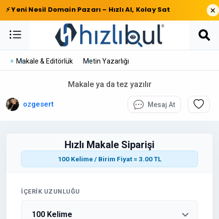
×
⚡ Yeni Nesil Domain Pazarı – Hızlı Al, Kolay Sat
Makale & Editörlük
Metin Yazarlığı
Makale ya da tez yazılır
ozgesert
Mesaj At
Hızlı Makale Siparişi
100 Kelime / Birim Fiyat = 3.00 TL
İÇERIK UZUNLUĞU