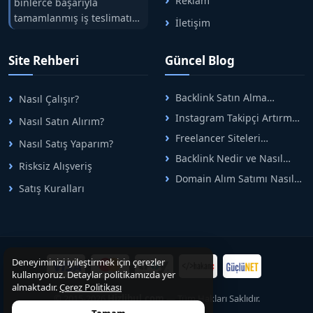
Reklam
binlerce başarıyla
tamamlanmış iş teslimatını
İletişim
tek çatıda buluşturuyoruz.
Hızlıbul, alıcı ve satıcı
Site Rehberi
Güncel Blog
arasındaki süreci risksiz
alışveriş sistemi ile koruyan
ticaretin güvenli
Backlink Satın Alma
Nasıl Çalışır?
adreslerinden birisidir.
Rehberi: Güvenli SEO İçin
Instagram Takipçi Artırma
Nasıl Satın Alırım?
Doğru Adımlar
Yöntemleri: Organik Büyüme
Freelancer Siteleri
Nasıl Satış Yaparım?
Rehberi
Arasında Doğru Seçim Nasıl
Backlink Nedir ve Nasıl
Yapılır
Risksiz Alışveriş
Alınır? Etkili Yöntemler
Domain Alım Satımı Nasıl
Satış Kuralları
Yapılır? Adım Adım Güncel
Rehber
Deneyiminizi iyileştirmek için çerezler
kullanıyoruz. Detaylar politikamızda yer
almaktadır.
Çerez Politikası
© 2015-2026
Hizlibul.com
— Tüm Hakları Saklıdır.