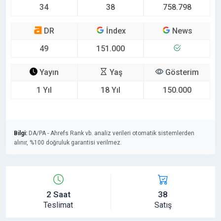
34
38
758.798
DR
İndex
News
49
151.000
Yayın
Yaş
Gösterim
1 Yıl
18 Yıl
150.000
Bilgi:
DA/PA - Ahrefs Rank vb. analiz verileri otomatik sistemlerden
alınır, %100 doğruluk garantisi verilmez.
2 Saat
38
Teslimat
Satış