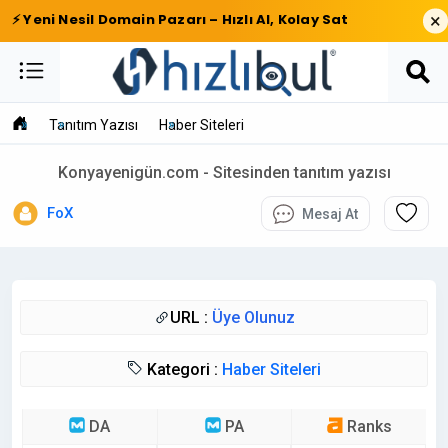
×
⚡ Yeni Nesil Domain Pazarı – Hızlı Al, Kolay Sat
Tanıtım Yazısı
Haber Siteleri
Konyayenigün.com - Sitesinden tanıtım yazısı
FoX
Mesaj At
URL :
Üye Olunuz
Kategori :
Haber Siteleri
DA
PA
Ranks