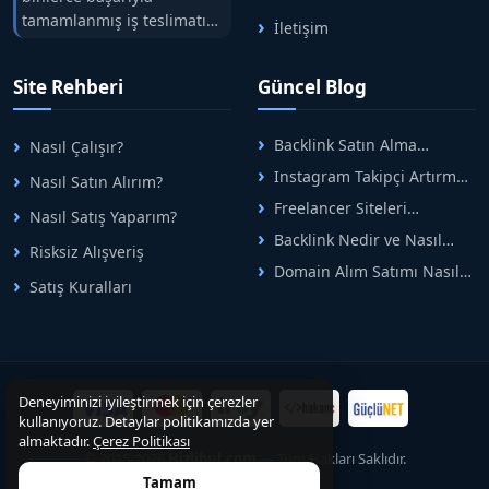
tamamlanmış iş teslimatını
İletişim
tek çatıda buluşturuyoruz.
Hızlıbul, alıcı ve satıcı
Site Rehberi
Güncel Blog
arasındaki süreci risksiz
alışveriş sistemi ile koruyan
ticaretin güvenli
Backlink Satın Alma
Nasıl Çalışır?
adreslerinden birisidir.
Rehberi: Güvenli SEO İçin
Instagram Takipçi Artırma
Nasıl Satın Alırım?
Doğru Adımlar
Yöntemleri: Organik Büyüme
Freelancer Siteleri
Nasıl Satış Yaparım?
Rehberi
Arasında Doğru Seçim Nasıl
Backlink Nedir ve Nasıl
Yapılır
Risksiz Alışveriş
Alınır? Etkili Yöntemler
Domain Alım Satımı Nasıl
Satış Kuralları
Yapılır? Adım Adım Güncel
Rehber
Deneyiminizi iyileştirmek için çerezler
kullanıyoruz. Detaylar politikamızda yer
almaktadır.
Çerez Politikası
© 2015-2026
Hizlibul.com
— Tüm Hakları Saklıdır.
Tamam