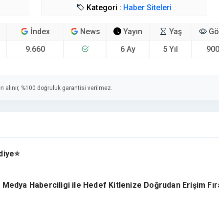
Kategori :
Haber Siteleri
İndex
News
Yayın
Yaş
Gö
9.660
6 Ay
5 Yıl
900
n alınır, %100 doğruluk garantisi verilmez.
diye⭐
edya Haberciligi ile Hedef Kitlenize Doğrudan Erişim Fır