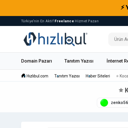
⚡ 
Türkiye'nin En Aktif
Freelance
Hizmet Pazarı
Domain Pazarı
Tanıtım Yazısı
İnternet R
Hızlıbul.com
Tanıtım Yazısı
Haber Siteleri
⭐ Kocae
⭐ K
zenko5