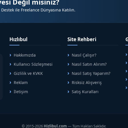
esi Değil misiniz?
üçlü duruş
 Destek ile Freelance Dünyasına Katılın.
letişim
 pozisyonu önem kazanır
Hızlıbul
Site Rehberi
Hakkımızda
Nasıl Çalışır?
A
Kullanıcı Sözleşmesi
Nasıl Satın Alırım?
B
Gizlilik ve KVKK
Nasıl Satış Yaparım?
Reklam
Risksiz Alışveriş
r
İletişim
Satış Kuralları
R
eren işletmeler
işletmeler
© 2015-2026
Hizlibul.com
— Tüm Hakları Saklıdır.