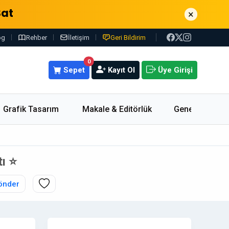
Sat
×
og
Rehber
İletişim
Geri Bildirim
0
Sepet
Kayıt Ol
Üye Girişi
Grafik Tasarım
Makale & Editörlük
Genel
tı ⭐
önder