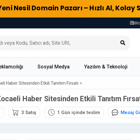
Yeni Nesil Domain Pazarı – Hızlı Al, Kolay 
Bl
eklamcılığı
Sosyal Medya
Yazılım & Teknoloji
li Haber Sitesinden Etkili Tanıtım Fırsatı ⭐
ocaeli Haber Sitesinden Etkili Tanıtım Fırsa
6
3 Satış
1 Gün içinde teslim
Mesaj G