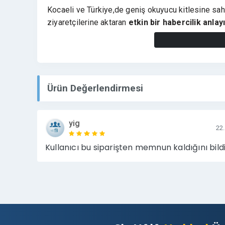
Kocaeli ve Türkiye,de geniş okuyucu kitlesine sah
ziyaretçilerine aktaran
etkin bir habercilik anlay
haberleri ile bölgede ziyaretçi trafigi elde ederek,
çalışmasına katkıda bulunur.
Kocaelihurkus.com,
Tanıtım yazılarınızda,
marka bi
Ürün Değerlendirmesi
iletişim sunar. backlink kazanımı ve hedef kitleyle
oluşturulmasını sağlar.
yig
22
➡️ Tanıtımlarınızda Marka Bilinirliğinizi Katm
Kullanıcı bu siparişten memnun kaldığını bildi
⭐
Kocaelihurkus.com, Avantajları Size Ne Sag
✅
Dofollow link,
yapısı ile backlink kazanımı
✅Dijital görünürlük ve bilinirlik artışı
⬆️ Dijital PR ile tutarlı marka imajı