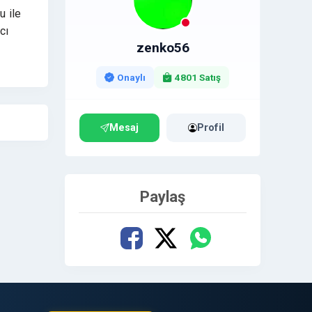
u ile
cı
zenko56
ir
PR
Onaylı
4801 Satış
ik bir
aj
Mesaj
Profil
Paylaş