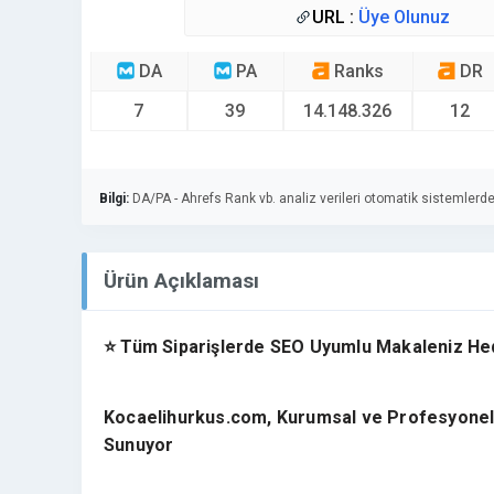
URL :
Üye Olunuz
DA
PA
Ranks
DR
7
39
14.148.326
12
Bilgi:
DA/PA - Ahrefs Rank vb. analiz verileri otomatik sistemlerde
Ürün Açıklaması
⭐ Tüm Siparişlerde SEO Uyumlu Makaleniz He
Kocaelihurkus.com, Kurumsal ve Profesyonel M
Sunuyor