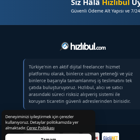
Siz Hâlâ
Hızlıbul
Üy
☑️
Rekabet avantajı ve Rakipleriniz arasında g
Güvenli Ödeme Alt Yapısı ve 7/24
☑️ Hedef kitle ile daha etkili ve sürdürülebilir bir i
☑️ Hedef bazlı web aramalarında sitenizin güçlü
⭐
Bu Strateji Kimlerin İşine Yarar?
☑️ Türkiye’de faliyet gösteren tüm şirketler
☑️
İnternet üzerinden satış yapan pazaryerleri
Türkiye'nin en aktif dijital freelancer hizmet
platformu olarak, binlerce uzman yeteneği ve yüz
☑️ Yerel Hizmet Sağlayıcıları
binlerce başarıyla tamamlanmış iş teslimatını tek
☑️ Okul, dersane, dernek, vakıf gibi kuruluşlar
çatıda buluşturuyoruz. Hızlıbul, alıcı ve satıcı
arasındaki süreci risksiz alışveriş sistemi ile
☑️ Telekominikasyon ve elektronik bazlı işletmele
koruyan ticaretin güvenli adreslerinden birisidir.
☑️ Petshop, hayvan saglıgı, veterinerlik hizmeti v
☑️
Markasını Google da büyütmek isteyen tüm 
Deneyiminizi iyileştirmek için çerezler
kullanıyoruz. Detaylar politikamızda yer
almaktadır.
Çerez Politikası
⭐
Bu Tanıtım Yazısı İle Kazanacaksınız ?
Tamam