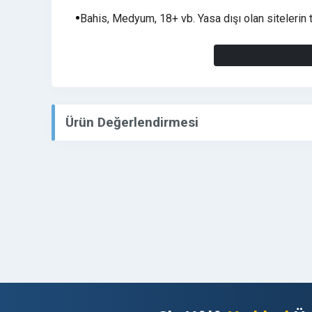
Bahis, Medyum, 18+ vb. Yasa dışı olan sitelerin 
Yayın Süresi (6 Ay) Yayın garanti süresi olarak ek
yayında kalmaktadır.
Yayınlanması istediğiniz tanıtım yazınızı sipariş
sizin için kelime sayısı tercihinize göre tanıtım 
Ürün Değerlendirmesi
Sorularınız veya istekleriniz için mesaj gönderebil
sağlanacaktır.
Siparişleriniz ile beraber tarafınıza fatura haz
tarafımıza iletiniz.
TÜM SİTELERİMİZE AŞAĞIDAKİ ADRESTEN UL
https://www.hizlibul.com/profil/zenko56/satis