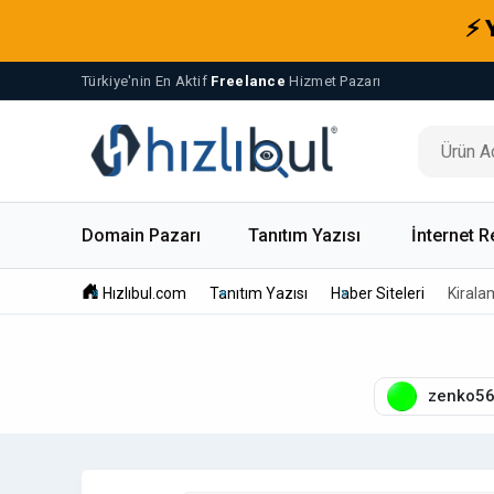
⚡ 
Türkiye'nin En Aktif
Freelance
Hizmet Pazarı
Domain Pazarı
Tanıtım Yazısı
İnternet R
Hızlıbul.com
Tanıtım Yazısı
Haber Siteleri
Kiralam
zenko5