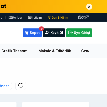
Sat
×
og
Rehber
İletişim
Geri Bildirim
0
Sepet
Kayıt Ol
Üye Girişi
Grafik Tasarım
Makale & Editörlük
Genel
önder