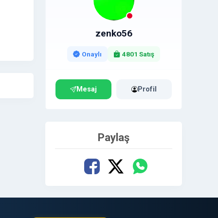
kaç yıl
zenko56
Onaylı
4801 Satış
yor ise,
Mesaj
Profil
Paylaş
saj ile