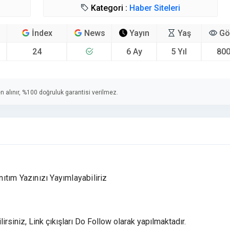
Kategori :
Haber Siteleri
İndex
News
Yayın
Yaş
Gö
24
6 Ay
5 Yıl
800
n alınır, %100 doğruluk garantisi verilmez.
nıtım Yazınızı Yayımlayabiliriz
lirsiniz, Link çıkışları Do Follow olarak yapılmaktadır.