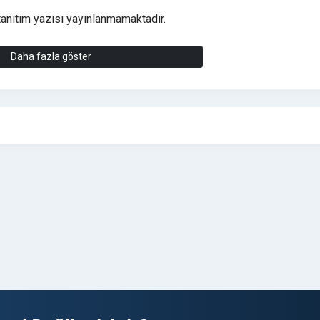
tanıtım yazısı yayınlanmamaktadır.
lenmiştir. Tanıtım yazıları her hangi bir sorun olmadığı sürece bir 
Daha fazla göster
 esnasında bize iletebilirsiniz, eğer hazır tanıtım yazınız bulunmu
yazınız tarafımızdan hazırlanacaktır.
irsiniz, mesai saatleri içerisinde en kısa süre içerisinde yanıt
ırlanmaktadır. Lütfen sipariş sonrası fatura bilgilerinizi me
AŞABİLİRSİNİZ
lar/#satislar