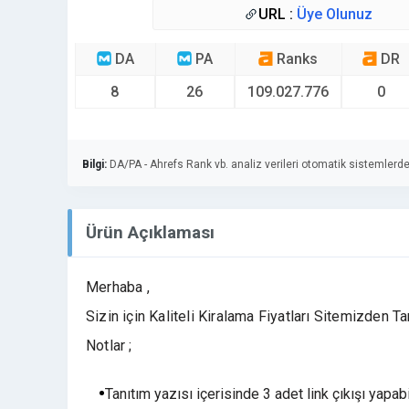
URL :
Üye Olunuz
DA
PA
Ranks
DR
8
26
109.027.776
0
Bilgi:
DA/PA - Ahrefs Rank vb. analiz verileri otomatik sistemlerde
Ürün Açıklaması
Merhaba ,
Sizin için Kaliteli Kiralama Fiyatları Sitemizden Ta
Notlar ;
Tanıtım yazısı içerisinde 3 adet link çıkışı yapabi