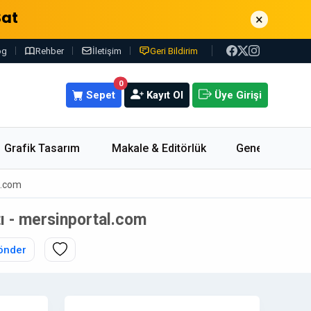
Sat
×
og
Rehber
İletişim
Geri Bildirim
0
Sepet
Kayıt Ol
Üye Girişi
Grafik Tasarım
Makale & Editörlük
Genel
al.com
tı - mersinportal.com
önder