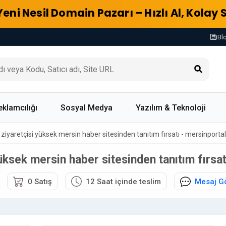
Yeni Nesil Domain Pazarı – Hızlı Al, Kolay 
Bl
eklamcılığı
Sosyal Medya
Yazılım & Teknoloji
li ziyaretçisi yüksek mersin haber sitesinden tanıtım fırsatı - mersinport
 yüksek mersin haber sitesinden tanıtım fırsa
0 Satış
12 Saat içinde teslim
Mesaj G