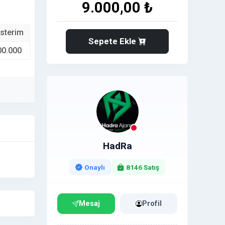
9.000,00 ₺
sterim
Sepete Ekle
00.000
HadRa
Onaylı
8146 Satış
Mesaj
Profil