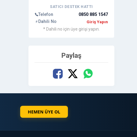
SATICI DESTEK HATTI
Telefon
0850 885 1547
Dahili No
Giriş Yapın
* Dahili no için üye girişi yapın.
Paylaş
HEMEN ÜYE OL