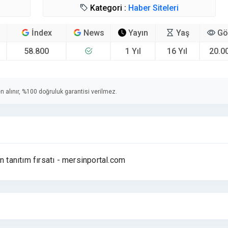
Kategori :
Haber Siteleri
İndex
News
Yayın
Yaş
Gö
58.800
1 Yıl
16 Yıl
20.0
n alınır, %100 doğruluk garantisi verilmez.
n tanıtım fırsatı - mersinportal.com