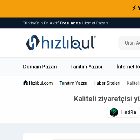
⚡ 
Türkiye'nin En Aktif
Freelance
Hizmet Pazarı
Domain Pazarı
Tanıtım Yazısı
İnternet R
Hızlıbul.com
Tanıtım Yazısı
Haber Siteleri
Kalite
Kaliteli ziyaretçisi
HadRa