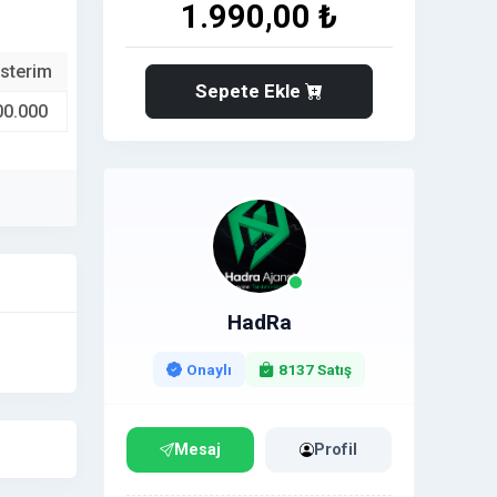
1.990,00 ₺
sterim
Sepete Ekle
00.000
HadRa
Onaylı
8137 Satış
Mesaj
Profil