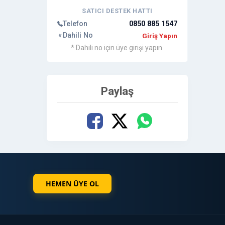
SATICI DESTEK HATTI
Telefon
0850 885 1547
Dahili No
Giriş Yapın
* Dahili no için üye girişi yapın.
Paylaş
HEMEN ÜYE OL