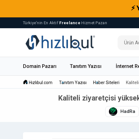
⚡ 
Türkiye'nin En Aktif
Freelance
Hizmet Pazarı
Domain Pazarı
Tanıtım Yazısı
İnternet R
Hızlıbul.com
Tanıtım Yazısı
Haber Siteleri
Kalite
Kaliteli ziyaretçisi yüks
HadRa