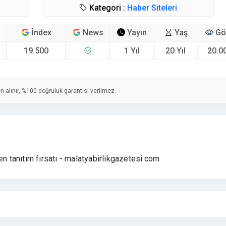
Kategori :
Haber Siteleri
İndex
News
Yayın
Yaş
Gö
19.500
1 Yıl
20 Yıl
20.0
n alınır, %100 doğruluk garantisi verilmez.
en tanıtım fırsatı - malatyabirlikgazetesi.com