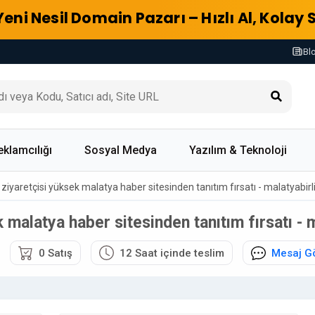
Yeni Nesil Domain Pazarı – Hızlı Al, Kolay 
Bl
eklamcılığı
Sosyal Medya
Yazılım & Teknoloji
li ziyaretçisi yüksek malatya haber sitesinden tanıtım fırsatı - malatyabi
ek malatya haber sitesinden tanıtım fırsatı -
0 Satış
12 Saat içinde teslim
Mesaj G