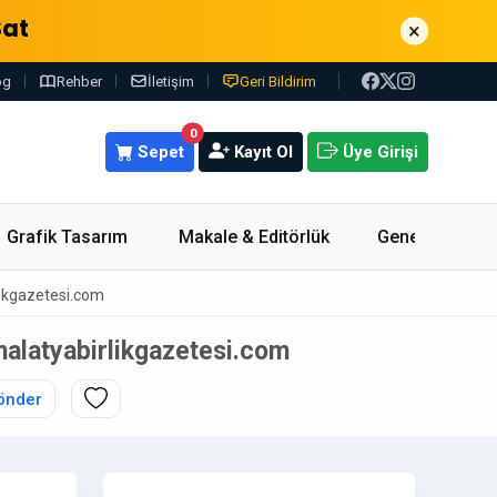
Sat
×
og
Rehber
İletişim
Geri Bildirim
0
Sepet
Kayıt Ol
Üye Girişi
Grafik Tasarım
Makale & Editörlük
Genel
rlikgazetesi.com
 malatyabirlikgazetesi.com
önder