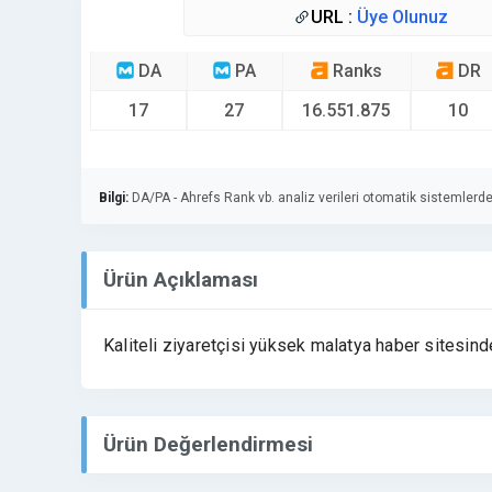
URL :
Üye Olunuz
DA
PA
Ranks
DR
17
27
16.551.875
10
Bilgi:
DA/PA - Ahrefs Rank vb. analiz verileri otomatik sistemlerde
Ürün Açıklaması
Kaliteli ziyaretçisi yüksek malatya haber sitesind
Ürün Değerlendirmesi