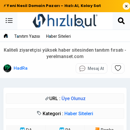
×
⚡ Yeni Nesil Domain Pazarı – Hızlı Al, Kolay Sat
Tanıtım Yazısı
Haber Siteleri
Kaliteli ziyaretçisi yüksek haber sitesinden tanıtım fırsatı -
yerelmanset.com
HadRa
Mesaj At
URL :
Üye Olunuz
Kategori :
Haber Siteleri