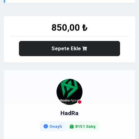
sağlar.
Sitenizin Hitinin artmasına yardımcı olur.
850,00 ₺
Sitenizin arama motorlarında hızlı indexlenir.
BİLGİLENDİRME ;
Sepete Ekle
Yayınlanması istediğiniz yazıyı bize sipariş
esnasında veya sonrasında mesaj olarak
gönderebilirsiniz.
Tanıtım yazısı içerisinde maksimum 3 adet link
çıkışı yapabilirsiniz, Link çıkışları Do Follow olarak
yapılmaktadır.
HadRa
Bahis, Kumar, Esc, XYZ, İllegal Ürün satışı vb. içerikli
siteler için çalışma yapılmamaktadır.
Onaylı
8151 Satış
Detaylı bilgi almak adına veya sorularınız için bana