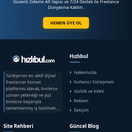
Güvenli Ödeme Alt Yapısı ve 7/24 Destek ile Freelance
Dünyasına Katılın.
HEMEN ÜYE OL
Hızlıbul
Hakkımızda
Türkiye'nin en aktif dijital
Kullanıcı Sözleşmesi
freelancer hizmet
platformu olarak, binlerce
Gizlilik ve KVKK
uzman yeteneği ve yüz
Reklam
binlerce başarıyla
tamamlanmış iş teslimatını
İletişim
tek çatıda buluşturuyoruz.
Hızlıbul, alıcı ve satıcı
Site Rehberi
Güncel Blog
arasındaki süreci risksiz