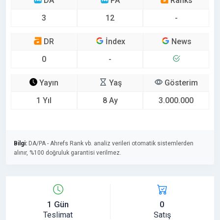
DA
PA
Ranks
3
12
-
DR
İndex
News
0
-
Yayın
Yaş
Gösterim
1 Yıl
8 Ay
3.000.000
Bilgi:
DA/PA - Ahrefs Rank vb. analiz verileri otomatik sistemlerden
alınır, %100 doğruluk garantisi verilmez.
1 Gün
0
Teslimat
Satış