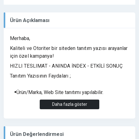
Ürün Açıklaması
Merhaba,
Kaliteli ve Otoriter bir siteden tanıtım yazısı arayanlar
için özel kampanya!
HIZLI TESLIMAT - ANINDA İNDEX - ETKİLİ SONUÇ
Tanıtım Yazısının Faydaları ;
Ürün/Marka, Web Site tanıtımı yapılabilir.
Daha fazla göster
Firmanızın tanıtımına katkıda bulunur.
Sitenizin Google sıralamasında yükselmesine etki
eder.
Ürün Değerlendirmesi
Sitenizin popülerliğinizi arttırarak marka bilinirliği