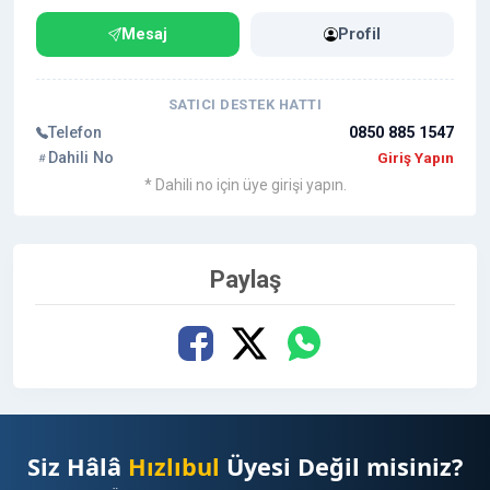
mesaj gönderebilirsiniz, mümkün olan en kısa sürede
Mesaj
Profil
tarafınıza dönüş sağlamaktayız.
Diğer Kaliteli Sitelerden Tanıtım Yazısı İlanlara Profil
SATICI DESTEK HATTI
Sayfam'dan ulaşabilirsiniz.
Telefon
0850 885 1547
https://www.hizlibul.com/profil/hadra/satislar/#satis
Dahili No
Giriş Yapın
lar
* Dahili no için üye girişi yapın.
Paylaş
Siz Hâlâ
Hızlıbul
Üyesi Değil misiniz?