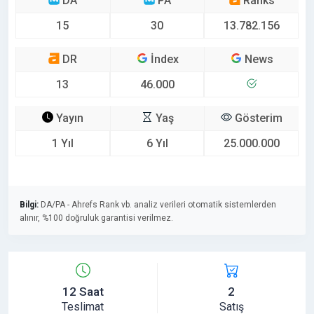
DA
PA
Ranks
15
30
13.782.156
DR
İndex
News
13
46.000
Yayın
Yaş
Gösterim
1 Yıl
6 Yıl
25.000.000
Bilgi:
DA/PA - Ahrefs Rank vb. analiz verileri otomatik sistemlerden
alınır, %100 doğruluk garantisi verilmez.
12 Saat
2
Teslimat
Satış