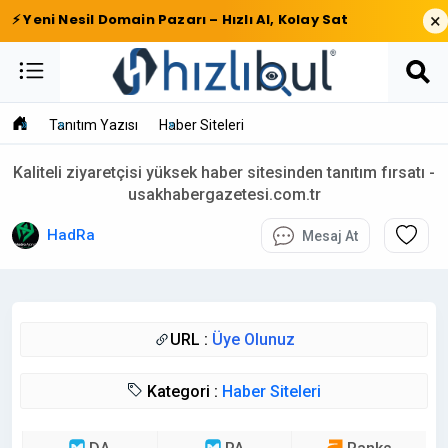
×
⚡ Yeni Nesil Domain Pazarı – Hızlı Al, Kolay Sat
Tanıtım Yazısı
Haber Siteleri
Kaliteli ziyaretçisi yüksek haber sitesinden tanıtım fırsatı -
usakhabergazetesi.com.tr
HadRa
Mesaj At
URL :
Üye Olunuz
Kategori :
Haber Siteleri