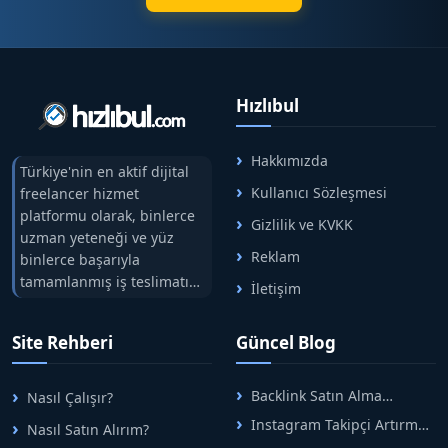
Hızlıbul
Hakkımızda
Türkiye'nin en aktif dijital
Kullanıcı Sözleşmesi
freelancer hizmet
platformu olarak, binlerce
Gizlilik ve KVKK
uzman yeteneği ve yüz
Reklam
binlerce başarıyla
tamamlanmış iş teslimatını
İletişim
tek çatıda buluşturuyoruz.
Hızlıbul, alıcı ve satıcı
Site Rehberi
Güncel Blog
arasındaki süreci risksiz
alışveriş sistemi ile koruyan
ticaretin güvenli
Backlink Satın Alma
Nasıl Çalışır?
adreslerinden birisidir.
Rehberi: Güvenli SEO İçin
Instagram Takipçi Artırma
Nasıl Satın Alırım?
Doğru Adımlar
Yöntemleri: Organik Büyüme