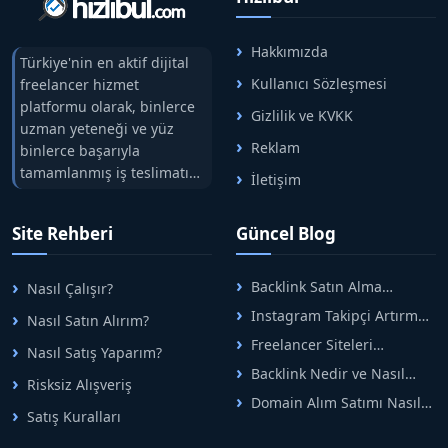
Hakkımızda
Türkiye'nin en aktif dijital
Kullanıcı Sözleşmesi
freelancer hizmet
platformu olarak, binlerce
Gizlilik ve KVKK
uzman yeteneği ve yüz
Reklam
binlerce başarıyla
tamamlanmış iş teslimatını
İletişim
tek çatıda buluşturuyoruz.
Hızlıbul, alıcı ve satıcı
Site Rehberi
Güncel Blog
arasındaki süreci risksiz
alışveriş sistemi ile koruyan
ticaretin güvenli
Backlink Satın Alma
Nasıl Çalışır?
adreslerinden birisidir.
Rehberi: Güvenli SEO İçin
Instagram Takipçi Artırma
Nasıl Satın Alırım?
Doğru Adımlar
Yöntemleri: Organik Büyüme
Freelancer Siteleri
Nasıl Satış Yaparım?
Rehberi
Arasında Doğru Seçim Nasıl
Backlink Nedir ve Nasıl
Yapılır
Risksiz Alışveriş
Alınır? Etkili Yöntemler
Domain Alım Satımı Nasıl
Satış Kuralları
Yapılır? Adım Adım Güncel
Rehber