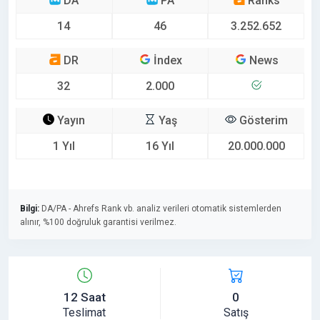
DA
PA
Ranks
14
46
3.252.652
DR
İndex
News
32
2.000
Yayın
Yaş
Gösterim
1 Yıl
16 Yıl
20.000.000
Bilgi:
DA/PA - Ahrefs Rank vb. analiz verileri otomatik sistemlerden
alınır, %100 doğruluk garantisi verilmez.
12 Saat
0
Teslimat
Satış