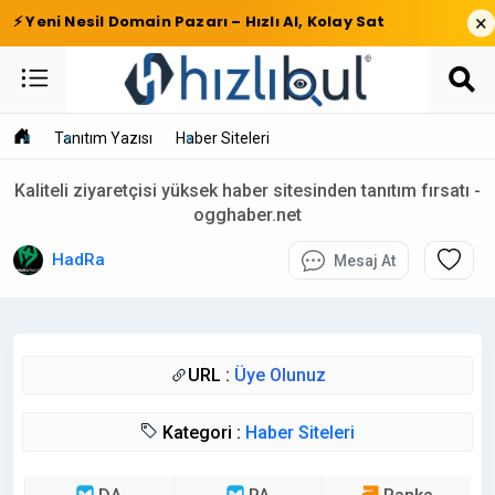
×
⚡ Yeni Nesil Domain Pazarı – Hızlı Al, Kolay Sat
Tanıtım Yazısı
Haber Siteleri
Kaliteli ziyaretçisi yüksek haber sitesinden tanıtım fırsatı -
ogghaber.net
HadRa
Mesaj At
URL :
Üye Olunuz
Kategori :
Haber Siteleri