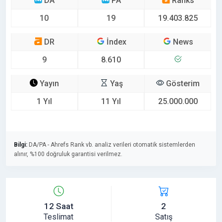
DA
PA
Ranks
10
19
19.403.825
DR
İndex
News
9
8.610
Yayın
Yaş
Gösterim
1 Yıl
11 Yıl
25.000.000
Bilgi:
DA/PA - Ahrefs Rank vb. analiz verileri otomatik sistemlerden
alınır, %100 doğruluk garantisi verilmez.
12 Saat
2
Teslimat
Satış