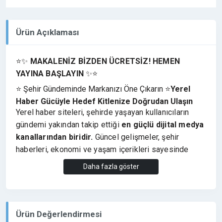
Ürün Açıklaması
⭐✨
MAKALENİZ BİZDEN ÜCRETSİZ! HEMEN
YAYINA BAŞLAYIN
✨⭐
⭐ Şehir Gündeminde Markanızı Öne Çıkarın ⭐
Yerel
Haber Gücüyle Hedef Kitlenize Doğrudan Ulaşın
Yerel haber siteleri, şehirde yaşayan kullanıcıların
gündemi yakından takip ettiği
en güçlü dijital medya
kanallarından biridir.
Güncel gelişmeler, şehir
haberleri, ekonomi ve yaşam içerikleri sayesinde
markalar
bulundukları bölgede doğrudan hedef
Daha fazla göster
kitleye ulaşma avantajı elde eder.
Şehir gündemi, yerel gelişmeler ve güncel haber
içerikleri sunan
kenthaber24.com
, bölgesel
Ürün Değerlendirmesi
haberleri takip eden geniş bir okuyucu kitlesine hitap