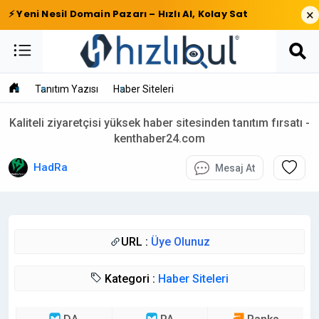
×
⚡ Yeni Nesil Domain Pazarı – Hızlı Al, Kolay Sat
Tanıtım Yazısı
Haber Siteleri
Kaliteli ziyaretçisi yüksek haber sitesinden tanıtım fırsatı -
kenthaber24.com
HadRa
Mesaj At
URL :
Üye Olunuz
Kategori :
Haber Siteleri