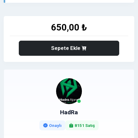
etmektedir. Bu nedenle platform üzerinde yayınlanan
tanıtım yazıları, markaların
yerel pazarda
görünürlük kazanmasını sağlarken aynı zamanda
650,00 ₺
SEO çalışmalarını destekleyen güçlü bir dijital PR
fırsatı sunar.
⭐
➡️
Yerel müşteri kitlesine ulaşmak ve satışlarını
Sepete Ekle
artırmak isteyen işletmeler için etkili bir fırsat!
⭐ Neden Yerel Haber Platformları?
✅ Bölgesel olarak
doğrudan hedef kitleye ulaşma
imkânı
⬆️ Haber içerikleri içinde
doğal ve dikkat çekici
marka konumlandırması
☑️ SEO çalışmalarını destekleyen
güçlü içerik yapısı
HadRa
☑️ Yerel medya gücü sayesinde
yüksek etkileşim
avantajı
Onaylı
8151 Satış
☑️ Google aramalarında öne çıkmayı destekleyen