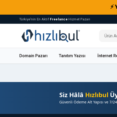
⚡ 
Türkiye'nin En Aktif
Freelance
Hizmet Pazarı
Domain Pazarı
Tanıtım Yazısı
İnternet R
Siz Hâlâ
Hızlıbul
Üy
Güvenli Ödeme Alt Yapısı ve 7/24