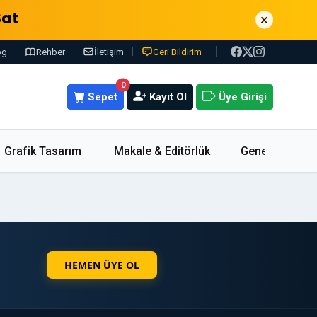
Sat
×
og
Rehber
İletişim
Geri Bildirim
0
Sepet
Kayıt Ol
Üye Girişi
Grafik Tasarım
Makale & Editörlük
Genel
HEMEN ÜYE OL