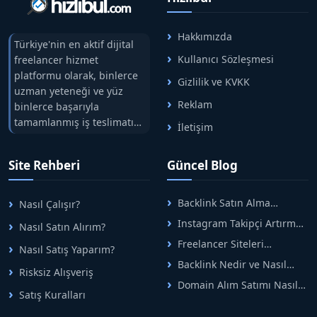
Hakkımızda
Türkiye'nin en aktif dijital
Kullanıcı Sözleşmesi
freelancer hizmet
platformu olarak, binlerce
Gizlilik ve KVKK
uzman yeteneği ve yüz
Reklam
binlerce başarıyla
tamamlanmış iş teslimatını
İletişim
tek çatıda buluşturuyoruz.
Hızlıbul, alıcı ve satıcı
Site Rehberi
Güncel Blog
arasındaki süreci risksiz
alışveriş sistemi ile koruyan
ticaretin güvenli
Backlink Satın Alma
Nasıl Çalışır?
adreslerinden birisidir.
Rehberi: Güvenli SEO İçin
Instagram Takipçi Artırma
Nasıl Satın Alırım?
Doğru Adımlar
Yöntemleri: Organik Büyüme
Freelancer Siteleri
Nasıl Satış Yaparım?
Rehberi
Arasında Doğru Seçim Nasıl
Backlink Nedir ve Nasıl
Yapılır
Risksiz Alışveriş
Alınır? Etkili Yöntemler
Domain Alım Satımı Nasıl
Satış Kuralları
Yapılır? Adım Adım Güncel
Rehber