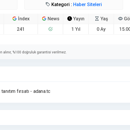
Kategori :
Haber Siteleri
İndex
News
Yayın
Yaş
Gö
241
1 Yıl
0 Ay
15.0
n alınır, %100 doğruluk garantisi verilmez.
tanıtım fırsatı - adana.tc