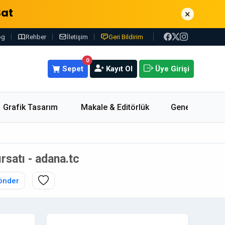
Sat
×
og
Rehber
İletişim
Geri Bildirim
0
Sepet
Kayıt Ol
Üye Girişi
Grafik Tasarım
Makale & Editörlük
Genel
rsatı - adana.tc
önder