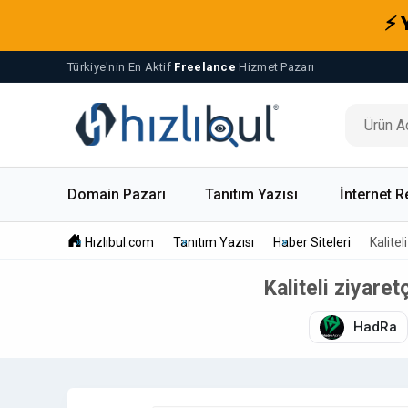
⚡ 
Türkiye'nin En Aktif
Freelance
Hizmet Pazarı
Domain Pazarı
Tanıtım Yazısı
İnternet R
Hızlıbul.com
Tanıtım Yazısı
Haber Siteleri
Kalitel
Kaliteli ziyare
HadRa