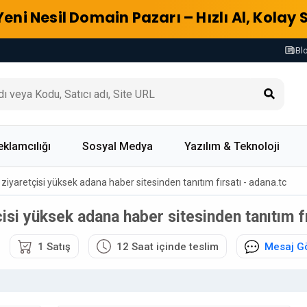
Yeni Nesil Domain Pazarı – Hızlı Al, Kolay 
Bl
eklamcılığı
Sosyal Medya
Yazılım & Teknoloji
i ziyaretçisi yüksek adana haber sitesinden tanıtım fırsatı - adana.tc
tçisi yüksek adana haber sitesinden tanıtım fı
1 Satış
12 Saat içinde teslim
Mesaj G