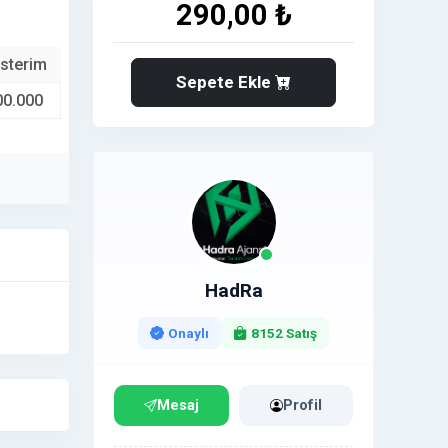
290,00 ₺
sterim
Sepete Ekle
00.000
HadRa
Onaylı
8152 Satış
Mesaj
Profil