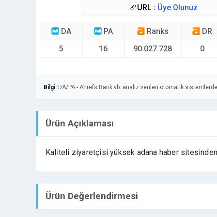
URL :
Üye Olunuz
DA
PA
Ranks
DR
5
16
90.027.728
0
Bilgi:
DA/PA - Ahrefs Rank vb. analiz verileri otomatik sistemlerde
Ürün Açıklaması
Kaliteli ziyaretçisi yüksek adana haber sitesinden 
Ürün Değerlendirmesi