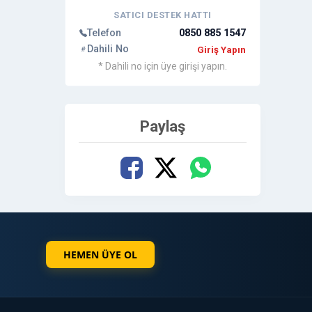
SATICI DESTEK HATTI
Telefon
0850 885 1547
Dahili No
Giriş Yapın
* Dahili no için üye girişi yapın.
Paylaş
HEMEN ÜYE OL