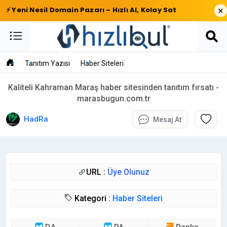
×
⚡ Yeni Nesil Domain Pazarı – Hızlı Al, Kolay Sat
Tanıtım Yazısı
Haber Siteleri
Kaliteli Kahraman Maraş haber sitesinden tanıtım fırsatı -
marasbugun.com.tr
HadRa
Mesaj At
URL :
Üye Olunuz
Kategori :
Haber Siteleri