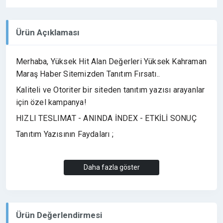
Ürün Açıklaması
Merhaba, Yüksek Hit Alan Değerleri Yüksek Kahraman
Maraş Haber Sitemizden Tanıtım Fırsatı..
Kaliteli ve Otoriter bir siteden tanıtım yazısı arayanlar
için özel kampanya!
HIZLI TESLIMAT - ANINDA İNDEX - ETKİLİ SONUÇ
Tanıtım Yazısının Faydaları ;
Ürün/Marka, Web Site tanıtımı yapılabilir.
Daha fazla göster
Firmanızın tanıtımına katkıda bulunur.
Sitenizin Google sıralamasında yükselmesine etki
eder.
Ürün Değerlendirmesi