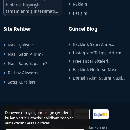
Reklam
binlerce başarıyla
tamamlanmış iş teslimatını
İletişim
tek çatıda buluşturuyoruz.
Hızlıbul, alıcı ve satıcı
Site Rehberi
Güncel Blog
arasındaki süreci risksiz
alışveriş sistemi ile koruyan
ticaretin güvenli
Backlink Satın Alma
Nasıl Çalışır?
adreslerinden birisidir.
Rehberi: Güvenli SEO İçin
Instagram Takipçi Artırma
Nasıl Satın Alırım?
Doğru Adımlar
Yöntemleri: Organik Büyüme
Freelancer Siteleri
Nasıl Satış Yaparım?
Rehberi
Arasında Doğru Seçim Nasıl
Backlink Nedir ve Nasıl
Yapılır
Risksiz Alışveriş
Alınır? Etkili Yöntemler
Domain Alım Satımı Nasıl
Satış Kuralları
Yapılır? Adım Adım Güncel
Rehber
Deneyiminizi iyileştirmek için çerezler
kullanıyoruz. Detaylar politikamızda yer
almaktadır.
Çerez Politikası
© 2015-2026
Hizlibul.com
— Tüm Hakları Saklıdır.