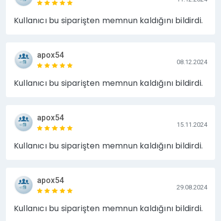
sürece süresiz olarak yayınlanmaktadır.
Kullanıcı bu siparişten memnun kaldığını bildirdi.
Bahis, Kumar, Esc, XYZ, İllegal Ürün satışı vb. içerikli
siteler için çalışma yapılmamaktadır.
apox54
08.12.2024
Detaylı bilgi almak adına veya sorularınız için bana
mesaj gönderebilirsiniz, mümkün olan en kısa sürede
Kullanıcı bu siparişten memnun kaldığını bildirdi.
tarafınıza dönüş sağlamaktayız.
Diğer Kaliteli Sitelerden Tanıtım Yazısı İlanlara Profil
Sayfam'dan ulaşabilirsiniz.
apox54
15.11.2024
https://www.hizlibul.com/profil/hadra/satislar/#satis
lar
Kullanıcı bu siparişten memnun kaldığını bildirdi.
apox54
29.08.2024
Kullanıcı bu siparişten memnun kaldığını bildirdi.