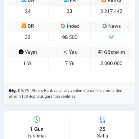
DA
PA
Ranks
24
33
3.217.442
DR
İndex
News
32
98.500
Yayın
Yaş
Gösterim
1 Yıl
7 Yıl
3.000.000
Bilgi:
DA/PA - Ahrefs Rank vb. analiz verileri otomatik sistemlerden
alınır, %100 doğruluk garantisi verilmez.
1 Gün
25
Teslimat
Satış