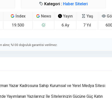
Kategori :
Haber Siteleri
İndex
News
Yayın
Yaş
Gö
19.500
6 Ay
7 Yıl
600
n alınır, %100 doğruluk garantisi verilmez.
 Uzman Yazar Kadrosuna Sahip Kurumsal ve Yerel Medya Sitesi
de Yayımlanan Yazılarınız İle Sitelerinizin Gücüne Güç Katın