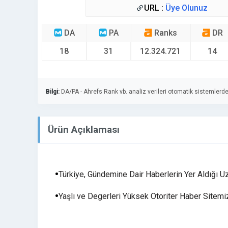
URL :
Üye Olunuz
DA
PA
Ranks
DR
18
31
12.324.721
14
Bilgi:
DA/PA - Ahrefs Rank vb. analiz verileri otomatik sistemlerde
Ürün Açıklaması
Türkiye, Gündemine Dair Haberlerin Yer Aldığı
Yaşlı ve Degerleri Yüksek Otoriter Haber Sitemiz