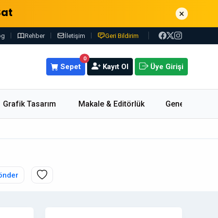
Sat
×
og
Rehber
İletişim
Geri Bildirim
0
Sepet
Kayıt Ol
Üye Girişi
Grafik Tasarım
Makale & Editörlük
Genel
önder