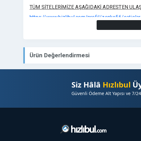
TÜM SİTELERİMİZE AŞAĞIDAKİ ADRESTEN ULAŞ
https://www.hizlibul.com/profil/zenko56/satislar
Ürün Değerlendirmesi
Siz Hâlâ
Hızlıbul
Üy
Güvenli Ödeme Alt Yapısı ve 7/24