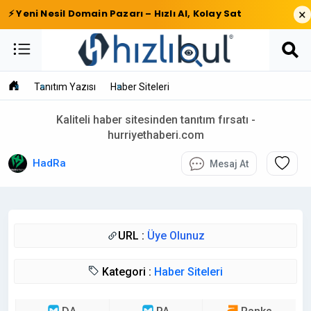
×
⚡ Yeni Nesil Domain Pazarı – Hızlı Al, Kolay Sat
Tanıtım Yazısı
Haber Siteleri
Kaliteli haber sitesinden tanıtım fırsatı -
hurriyethaberi.com
HadRa
Mesaj At
URL :
Üye Olunuz
Kategori :
Haber Siteleri