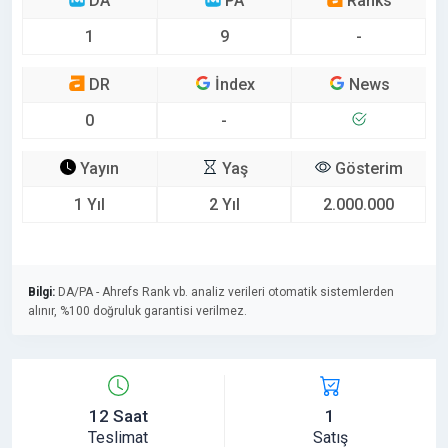
DA
PA
Ranks
1
9
-
DR
İndex
News
0
-
Yayın
Yaş
Gösterim
1 Yıl
2 Yıl
2.000.000
Bilgi:
DA/PA - Ahrefs Rank vb. analiz verileri otomatik sistemlerden
alınır, %100 doğruluk garantisi verilmez.
12 Saat
1
Teslimat
Satış