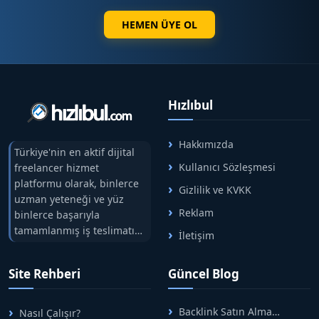
HEMEN ÜYE OL
Hızlıbul
Hakkımızda
Türkiye'nin en aktif dijital
Kullanıcı Sözleşmesi
freelancer hizmet
platformu olarak, binlerce
Gizlilik ve KVKK
uzman yeteneği ve yüz
Reklam
binlerce başarıyla
tamamlanmış iş teslimatını
İletişim
tek çatıda buluşturuyoruz.
Hızlıbul, alıcı ve satıcı
Site Rehberi
Güncel Blog
arasındaki süreci risksiz
alışveriş sistemi ile koruyan
ticaretin güvenli
Backlink Satın Alma
Nasıl Çalışır?