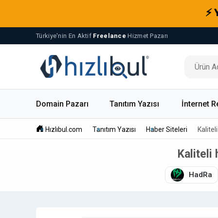
⚡ 
Türkiye'nin En Aktif
Freelance
Hizmet Pazarı
Domain Pazarı
Tanıtım Yazısı
İnternet R
Hızlıbul.com
Tanıtım Yazısı
Haber Siteleri
Kalitel
Kaliteli
HadRa