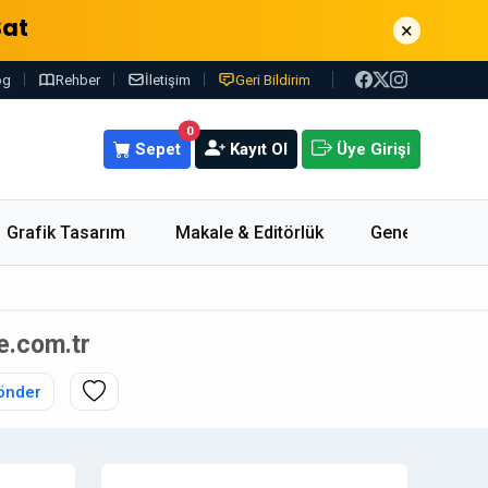
Sat
×
og
Rehber
İletişim
Geri Bildirim
0
Sepet
Kayıt Ol
Üye Girişi
Grafik Tasarım
Makale & Editörlük
Genel
te.com.tr
önder