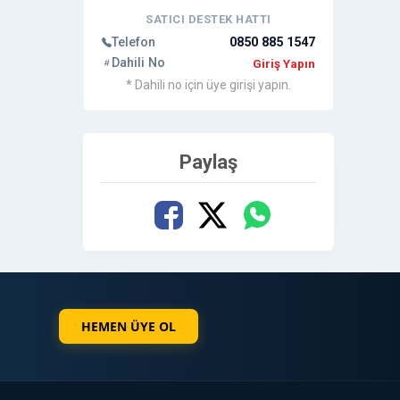
SATICI DESTEK HATTI
Telefon
0850 885 1547
Dahili No
Giriş Yapın
* Dahili no için üye girişi yapın.
Paylaş
HEMEN ÜYE OL