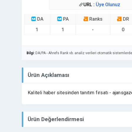
URL :
Üye Olunuz
DA
PA
Ranks
DR
1
1
-
0
Bilgi:
DA/PA - Ahrefs Rank vb. analiz verileri otomatik sistemlerde
Ürün Açıklaması
Kaliteli haber sitesinden tanıtım fırsatı - ajansga
Ürün Değerlendirmesi