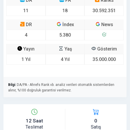
DA
PA
Ranks
11
18
30.592.351
DR
İndex
News
4
5.380
Yayın
Yaş
Gösterim
1 Yıl
4 Yıl
35.000.000
Bilgi:
DA/PA - Ahrefs Rank vb. analiz verileri otomatik sistemlerden
alınır, %100 doğruluk garantisi verilmez.
12 Saat
0
Teslimat
Satış