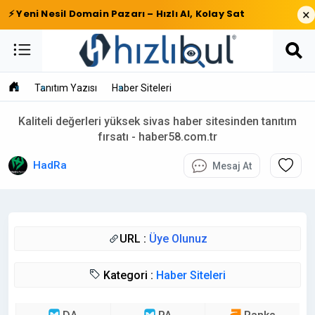
×
⚡ Yeni Nesil Domain Pazarı – Hızlı Al, Kolay Sat
Tanıtım Yazısı
Haber Siteleri
Kaliteli değerleri yüksek sivas haber sitesinden tanıtım
fırsatı - haber58.com.tr
HadRa
Mesaj At
URL :
Üye Olunuz
Kategori :
Haber Siteleri