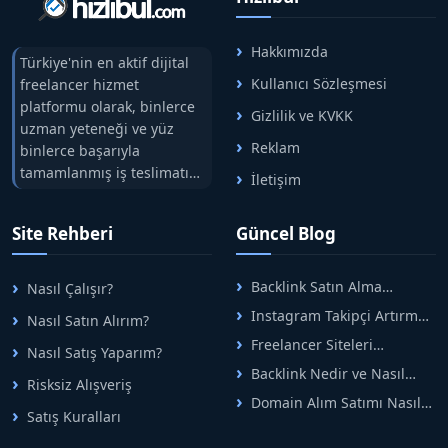
Hakkımızda
Türkiye'nin en aktif dijital
Kullanıcı Sözleşmesi
freelancer hizmet
platformu olarak, binlerce
Gizlilik ve KVKK
uzman yeteneği ve yüz
Reklam
binlerce başarıyla
tamamlanmış iş teslimatını
İletişim
tek çatıda buluşturuyoruz.
Hızlıbul, alıcı ve satıcı
Site Rehberi
Güncel Blog
arasındaki süreci risksiz
alışveriş sistemi ile koruyan
ticaretin güvenli
Backlink Satın Alma
Nasıl Çalışır?
adreslerinden birisidir.
Rehberi: Güvenli SEO İçin
Instagram Takipçi Artırma
Nasıl Satın Alırım?
Doğru Adımlar
Yöntemleri: Organik Büyüme
Freelancer Siteleri
Nasıl Satış Yaparım?
Rehberi
Arasında Doğru Seçim Nasıl
Backlink Nedir ve Nasıl
Yapılır
Risksiz Alışveriş
Alınır? Etkili Yöntemler
Domain Alım Satımı Nasıl
Satış Kuralları
Yapılır? Adım Adım Güncel
Rehber