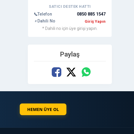
SATICI DESTEK HATTI
Telefon
0850 885 1547
Dahili No
Giriş Yapın
* Dahili no için üye girişi yapın.
Paylaş
HEMEN ÜYE OL