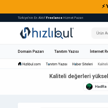
⚡ 
Türkiye'nin En Aktif
Freelance
Hizmet Pazarı
Domain Pazarı
Tanıtım Yazısı
İnternet R
Hızlıbul.com
Tanıtım Yazısı
Haber Siteleri
Kalite
Kaliteli değerleri yüks
HadRa