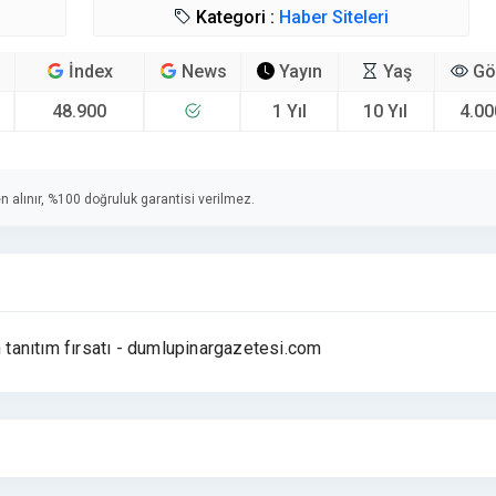
Kategori :
Haber Siteleri
İndex
News
Yayın
Yaş
Gö
48.900
1 Yıl
10 Yıl
4.00
n alınır, %100 doğruluk garantisi verilmez.
n tanıtım fırsatı - dumlupinargazetesi.com