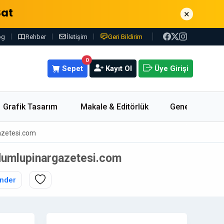
Sat
×
og
Rehber
İletişim
Geri Bildirim
0
Sepet
Kayıt Ol
Üye Girişi
Grafik Tasarım
Makale & Editörlük
Genel
gazetesi.com
- dumlupinargazetesi.com
nder