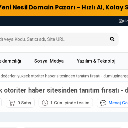
Yeni Nesil Domain Pazarı – Hızlı Al, Kolay 
Bl
eklamcılığı
Sosyal Medya
Yazılım & Teknoloji
li değerleri yüksek otoriter haber sitesinden tanıtım fırsatı - dumlupinar
ek otoriter haber sitesinden tanıtım fırsatı 
0 Satış
1 Gün içinde teslim
Mesaj Gö